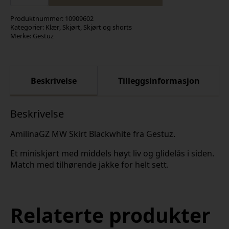
Skirt
Blackwhite
antall
Produktnummer:
10909602
Kategorier:
Klær
,
Skjørt
,
Skjørt og shorts
Merke:
Gestuz
Beskrivelse
Tilleggsinformasjon
Beskrivelse
AmilinaGZ MW Skirt Blackwhite fra Gestuz.
Et miniskjørt med middels høyt liv og glidelås i siden.
Match med tilhørende jakke for helt sett.
Relaterte produkter