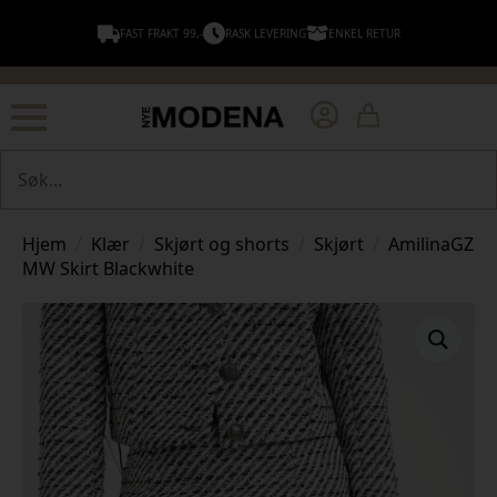
FAST FRAKT 99,-
RASK LEVERING
ENKEL RETUR
Søk
Hjem
Klær
Skjørt og shorts
Skjørt
AmilinaGZ
MW Skirt Blackwhite