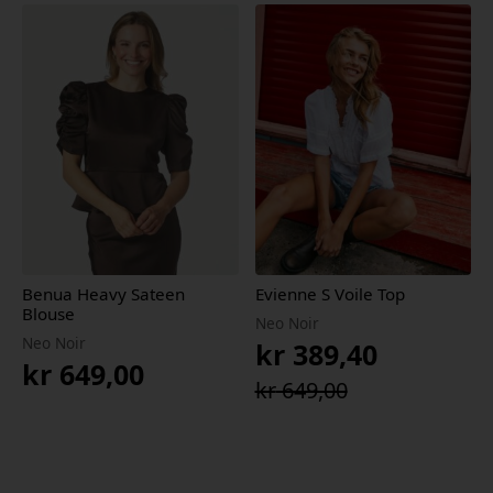
var:
er:
kr 1
kr 1
899,00.
329,30.
Benua Heavy Sateen
Evienne S Voile Top
Blouse
Neo Noir
Neo Noir
kr
389,40
kr
649,00
Opprinnelig
Nåværende
kr
649,00
pris
pris
var:
er:
kr 649,00.
kr 389,40.