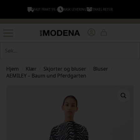
FAST FRAKT 99,-
RASK LEVERING
ENKEL RETUR
Søk
Hjem
Klær
Skjorter og bluser
Bluser
AEMILEY – Baum und Pferdgarten