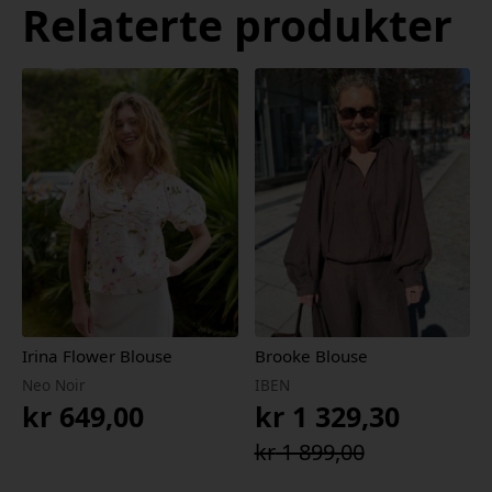
Relaterte produkter
Irina Flower Blouse
Brooke Blouse
Neo Noir
IBEN
kr
649,00
kr
1 329,30
Opprinnelig
Nåværende
kr
1 899,00
pris
pris