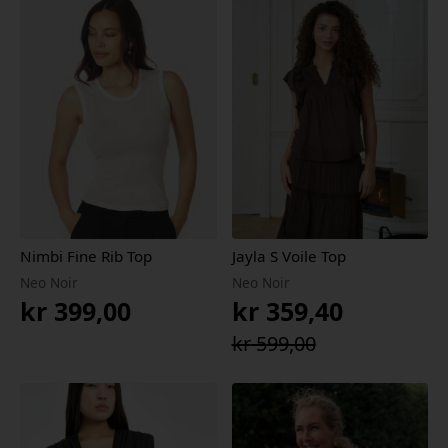
Nimbi Fine Rib Top
Jayla S Voile Top
Neo Noir
Neo Noir
kr
399,00
kr
359,40
Opprinnelig
Nåværende
kr
599,00
pris
pris
var:
er:
kr 599,00.
kr 359,40.