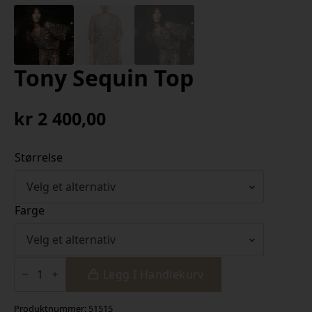
Tony Sequin Top
kr
2 400,00
Størrelse
Farge
Tony
Sequin
Legg I Handlekurv
Top
antall
Produktnummer:
51515