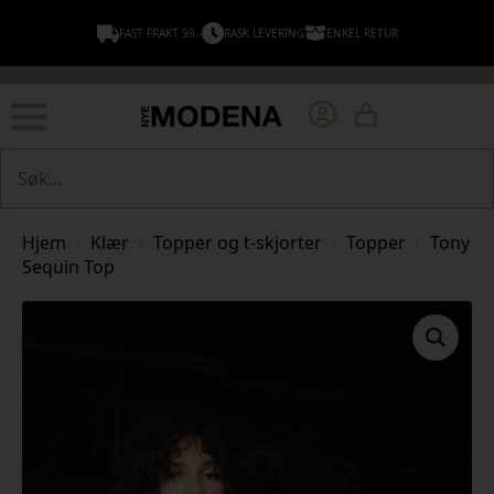
FAST FRAKT 99,-
RASK LEVERING
ENKEL RETUR
Søk
Hjem
Klær
Topper og t-skjorter
Topper
Tony
Sequin Top