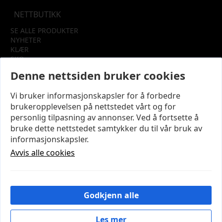
NETTBUTIKK
SE ALLE PRODUKTER
NYHETER
KLÆR
SKO
TILBEHØR
Denne nettsiden bruker cookies
SALG
Vi bruker informasjonskapsler for å forbedre
INFORMASJON
brukeropplevelsen på nettstedet vårt og for
OM OSS
personlig tilpasning av annonser. Ved å fortsette å
KUNDEKLUBB
bruke dette nettstedet samtykker du til vår bruk av
KONTAKT OSS
informasjonskapsler.
KJØPSVILKÅR OG BETINGELSER
PERSONVERN
Avvis alle cookies
MIN KONTO
LOGG UT
Godkjenn alle
© 2026 NYE MODENA – Utviklet og designet av
IT-
Sentralen AS
Les mer