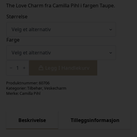
The Love Charm fra Camilla Pihl i fargen Taupe.
Størrelse
Farge
The
Love
Legg I Handlekurv
Charm
antall
Produktnummer:
60706
Kategorier:
Tilbehør
,
Veskecharm
Merke:
Camilla Pihl
Beskrivelse
Tilleggsinformasjon