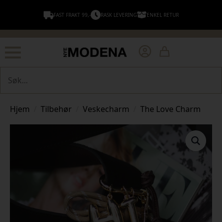
FAST FRAKT 99,-
RASK LEVERING
ENKEL RETUR
Søk
Hjem
Tilbehør
Veskecharm
The Love Charm