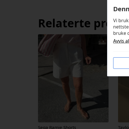
Denn
Relaterte produ
Vi bru
nettste
bruke d
Avvis a
Sega Ramie Shorts
Taylo