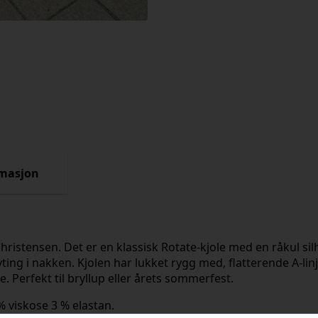
rmasjon
hristensen. Det er en klassisk Rotate-kjole med en råkul sil
ng i nakken. Kjolen har lukket rygg med, flatterende A-lin
. Perfekt til bryllup eller årets sommerfest.
% viskose 3 % elastan.