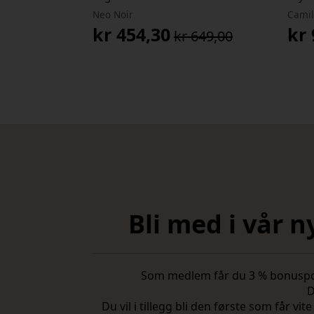
Neo Noir
Camil
kr
454,30
kr
kr
649,00
Opprinnelig
Nåværende
Op
Nå
pris
pris
pri
pri
var:
er:
var
er:
kr 649,00.
kr 454,30.
kr 
kr 
800
Bli med i vår 
Som medlem får du 3 % bonuspoeng
D
Du vil i tillegg bli den første som får 