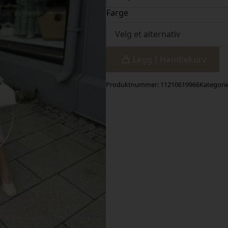
400,00.
200,00.
Farge
Legg I Handlekurv
Produktnummer:
11210619966
Kategori