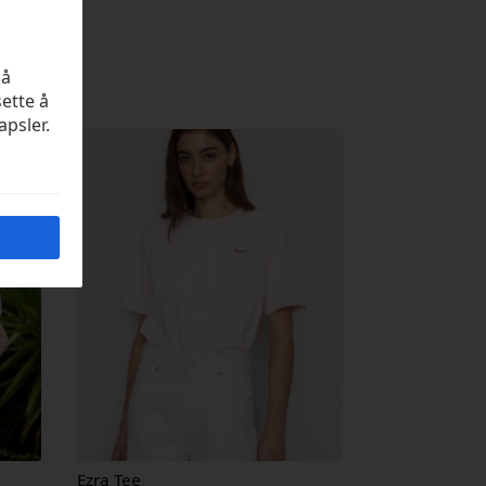
på
sette å
apsler.
Ezra Tee