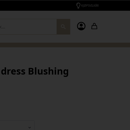
KJØPSVILKÅR
ch
 dress Blushing