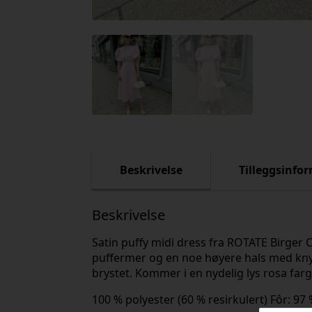
Beskrivelse
Tilleggsinfo
Beskrivelse
Satin puffy midi dress fra ROTATE Birger C
puffermer og en noe høyere hals med knyti
brystet. Kommer i en nydelig lys rosa farge
100 % polyester (60 % resirkulert) Fôr: 97 