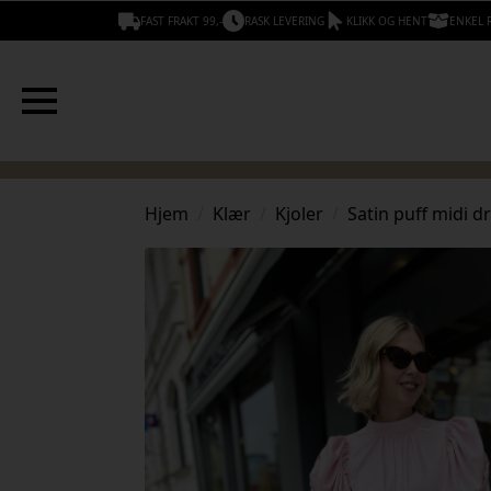
FAST FRAKT 99,-
RASK LEVERING
KLIKK OG HENT
ENKEL 
Hjem
Klær
Kjoler
Satin puff midi d