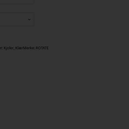
er:
Kjoler
,
Klær
Merke:
ROTATE