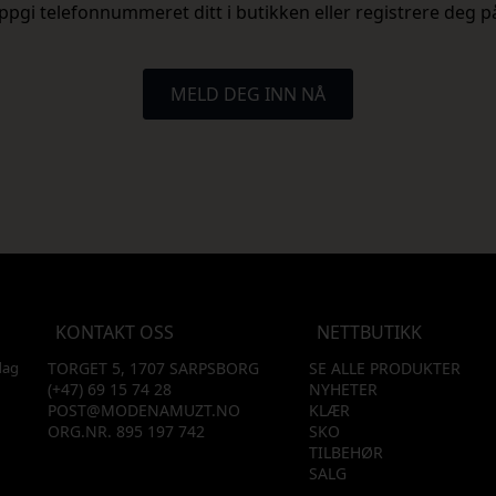
ppgi telefonnummeret ditt i butikken eller registrere deg p
MELD DEG INN NÅ
KONTAKT OSS
NETTBUTIKK
dag
TORGET 5, 1707 SARPSBORG
SE ALLE PRODUKTER
(+47) 69 15 74 28
NYHETER
POST@MODENAMUZT.NO
KLÆR
ORG.NR. 895 197 742
SKO
TILBEHØR
SALG