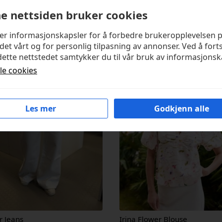
e nettsiden bruker cookies
kter
ker informasjonskapsler for å forbedre brukeropplevelsen 
det vårt og for personlig tilpasning av annonser. Ved å fort
ette nettstedet samtykker du til vår bruk av informasjonsk
lle cookies
Les mer
Godkjenn alle
r Jeans
Irina Flower Blouse