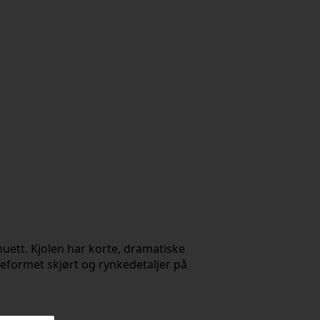
huett. Kjolen har korte, dramatiske
jeformet skjørt og rynkedetaljer på