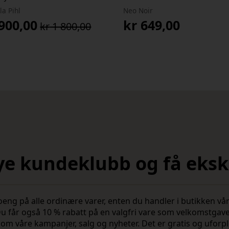
la Pihl
Neo Noir
900,00
kr
649,00
kr
1 800,00
prinnelig
værende
s
s
:
1
900,00.
,00.
nye kundeklubb og få ekskl
 på alle ordinære varer, enten du handler i butikken vår 
u får også 10 % rabatt på en valgfri vare som velkomstgav
vite om våre kampanjer, salg og nyheter. Det er gratis og ufo