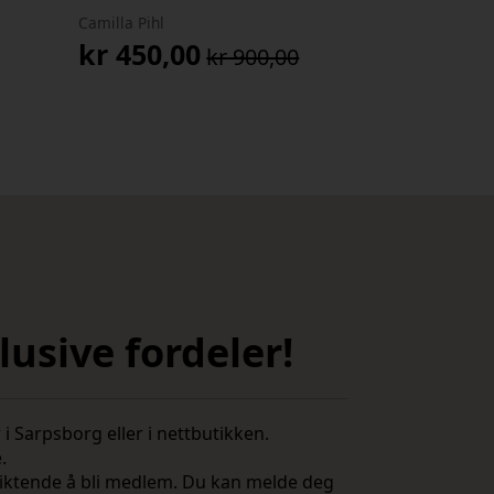
Camilla Pihl
kr
450,00
kr
900,00
Opprinnelig
Nåværende
pris
pris
var:
er:
kr 900,00.
kr 450,00.
usive fordeler!
i Sarpsborg eller i nettbutikken.
e.
rpliktende å bli medlem. Du kan melde deg