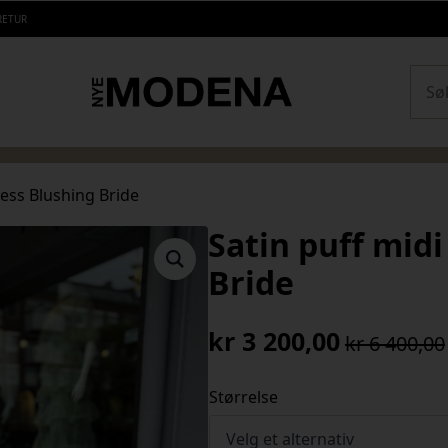
RETUR
Sear
ress Blushing Bride
Satin puff midi
Bride
kr
3 200,00
kr
6 400,00
Opprinnelig
Nåværende
pris
pris
Størrelse
var:
er:
kr 6
kr 3