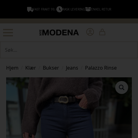
FAST FRAKT 99,-
RASK LEVERING
ENKEL RETUR
Søk
Hjem
Klær
Bukser
Jeans
Palazzo Rinse