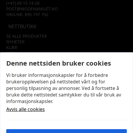
(+47) 69 15 74 28
POST@MODENAMUZT.NO
ORG.NR. 895 197 742
NETTBUTIKK
SE ALLE PRODUKTER
NYHETER
KLÆR
SKO
TILBEHØR
Denne nettsiden bruker cookies
SALG
Vi bruker informasjonskapsler for å forbedre
INFORMASJON
brukeropplevelsen på nettstedet vårt og for
OM OSS
personlig tilpasning av annonser. Ved å fortsette å
KUNDEKLUBB
bruke dette nettstedet samtykker du til vår bruk av
KONTAKT OSS
informasjonskapsler.
KJØPSVILKÅR OG BETINGELSER
PERSONVERN
Avvis alle cookies
MIN KONTO
LOGG UT