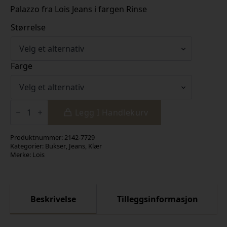
Palazzo fra Lois Jeans i fargen Rinse
Størrelse
Farge
Palazzo
Rinse
Legg I Handlekurv
antall
Produktnummer:
2142-7729
Kategorier:
Bukser
,
Jeans
,
Klær
Merke:
Lois
Beskrivelse
Tilleggsinformasjon