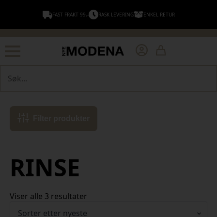
FAST FRAKT 99,-
RASK LEVERING
ENKEL RETUR
Søk
Filter produkter
RINSE
Sortert
Viser alle 3 resultater
etter