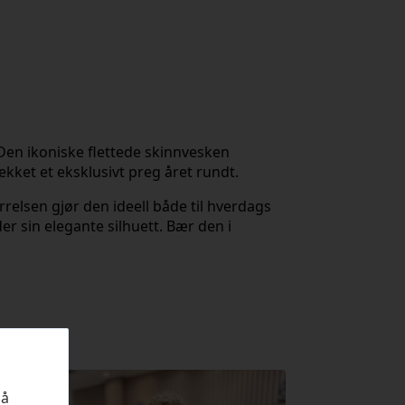
 Den ikoniske flettede skinnvesken
ket et eksklusivt preg året rundt.
relsen gjør den ideell både til hverdags
er sin elegante silhuett. Bær den i
på