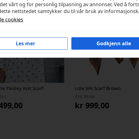
det vårt og for personlig tilpasning av annonser. Ved å fort
ette nettstedet samtykker du til vår bruk av informasjonsk
lle cookies
Les mer
Godkjenn alle
na Paisley Knit Scarf
Lola Silk Scarf Brown
oir
Ane Mone
499,00
kr
999,00