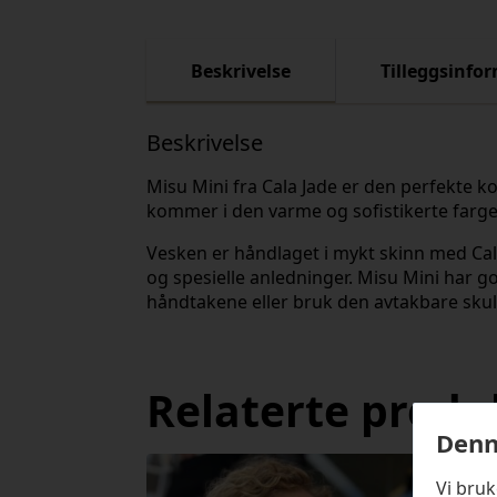
Beskrivelse
Tilleggsinfo
Beskrivelse
Misu Mini fra Cala Jade er den perfekte k
kommer i den varme og sofistikerte farge
Vesken er håndlaget i mykt skinn med Cala
og spesielle anledninger. Misu Mini har go
håndtakene eller bruk den avtakbare sku
Relaterte produ
Denn
Vi bru