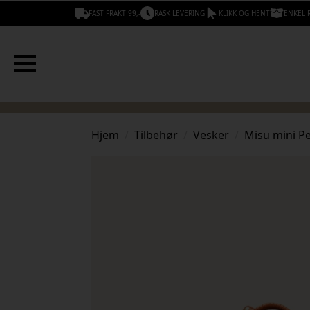
FAST FRAKT 99,-
RASK LEVERING
KLIKK OG HENT
ENKEL 
Hjem
Tilbehør
Vesker
Misu mini P