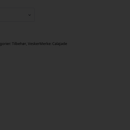
gorier:
Tilbehør
,
Vesker
Merke:
CalaJade