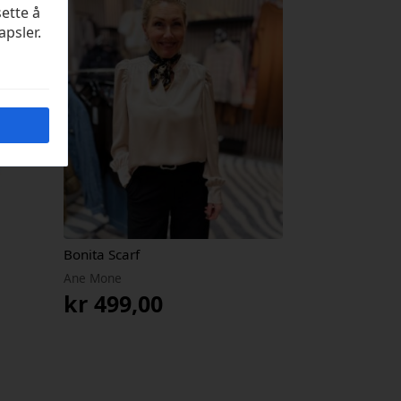
sette å
apsler.
Bonita Scarf
Ane Mone
kr
499,00