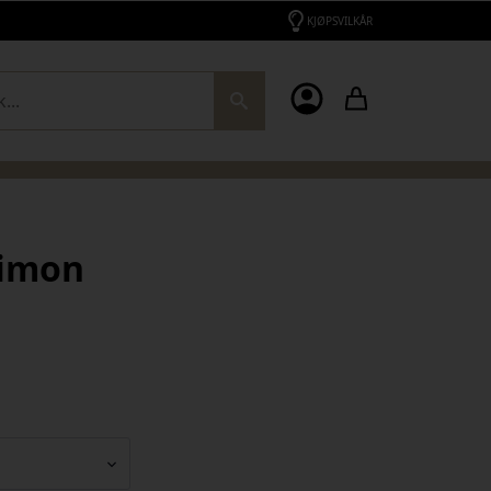
KJØPSVILKÅR
ch
simon