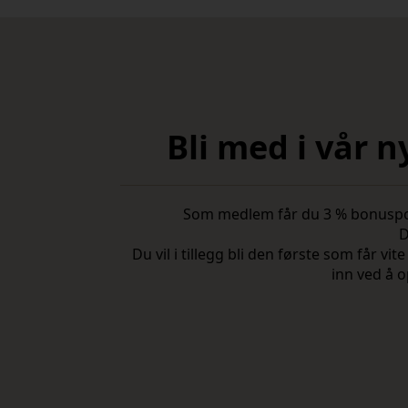
Bli med i vår 
Som medlem får du 3 % bonuspoeng
D
Du vil i tillegg bli den første som får 
inn ved å o