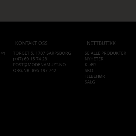
KONTAKT OSS
NETTBUTIKK
dag
TORGET 5, 1707 SARPSBORG
SE ALLE PRODUKTER
(+47) 69 15 74 28
NYHETER
POST@MODENAMUZT.NO
KLÆR
ORG.NR. 895 197 742
SKO
TILBEHØR
SALG