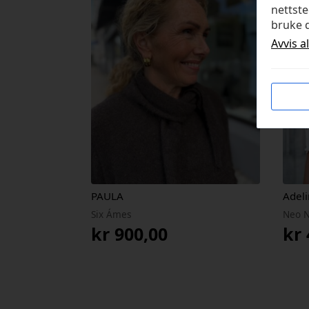
nettste
bruke d
Avvis a
PAULA
Adeli
Six Ámes
Neo N
kr
900,00
kr