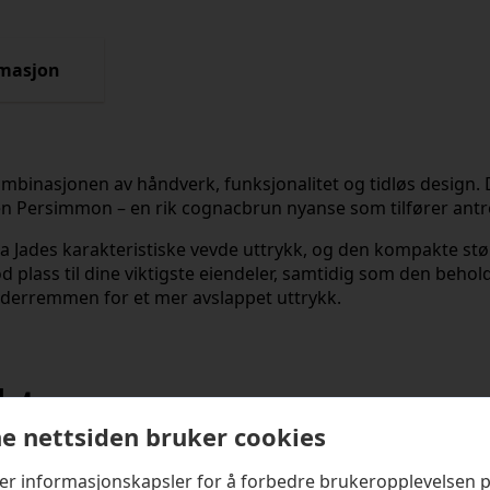
rmasjon
ombinasjonen av håndverk, funksjonalitet og tidløs design.
n Persimmon – en rik cognacbrun nyanse som tilfører antrek
 Jades karakteristiske vevde uttrykk, og den kompakte stør
d plass til dine viktigste eiendeler, samtidig som den behold
lderremmen for et mer avslappet uttrykk.
kter
e nettsiden bruker cookies
ker informasjonskapsler for å forbedre brukeropplevelsen 