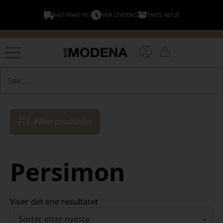
FAST FRAKT 99,-
RASK LEVERING
ENKEL RETUR
Søk
Filter produkter
Persimon
Viser det ene resultatet