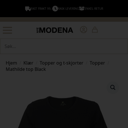
FAST FRAKT 99,-
RASK LEVERING
ENKEL RETUR
Søk
Hjem
Klær
Topper og t-skjorter
Topper
Mathilde top Black