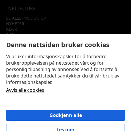
NETTBUTIKK
SE ALLE PRODUKTER
NYHETER
KLÆR
SKO
TILBEHØR
Denne nettsiden bruker cookies
SALG
Vi bruker informasjonskapsler for å forbedre
INFORMASJON
brukeropplevelsen på nettstedet vårt og for
OM OSS
personlig tilpasning av annonser. Ved å fortsette å
KUNDEKLUBB
bruke dette nettstedet samtykker du til vår bruk av
KONTAKT OSS
informasjonskapsler.
KJØPSVILKÅR OG BETINGELSER
PERSONVERN
Avvis alle cookies
MIN KONTO
LOGG UT
Godkjenn alle
© 2026 NYE MODENA – Utviklet og designet av
IT-
Sentralen AS
Les mer