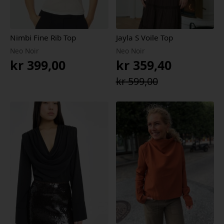
Nimbi Fine Rib Top
Jayla S Voile Top
Neo Noir
Neo Noir
kr
399,00
kr
359,40
Opprinnelig
Nåværende
kr
599,00
pris
pris
var:
er:
kr 599,00.
kr 359,40.