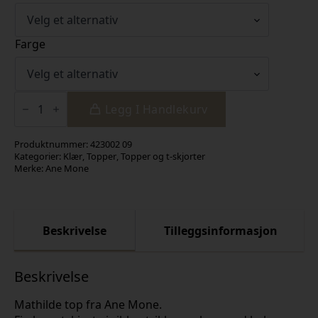
Farge
Mathilde
top
Legg I Handlekurv
Black
antall
Produktnummer:
423002 09
Kategorier:
Klær
,
Topper
,
Topper og t-skjorter
Merke:
Ane Mone
Beskrivelse
Tilleggsinformasjon
Beskrivelse
Mathilde top fra Ane Mone.