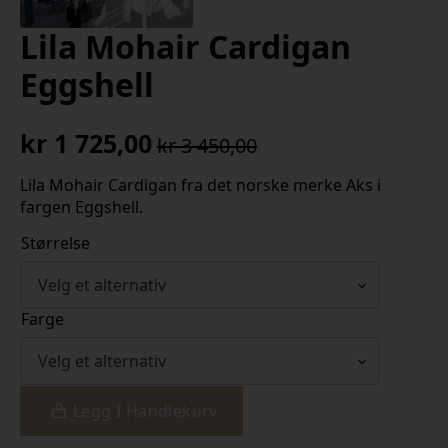
Lila Mohair Cardigan
Eggshell
kr
1 725,00
kr
3 450,00
Opprinnelig
Nåværende
pris
pris
Lila Mohair Cardigan fra det norske merke Aks i
fargen Eggshell.
var:
er:
kr 3
kr 1
Størrelse
450,00.
725,00.
Farge
Legg I Handlekurv