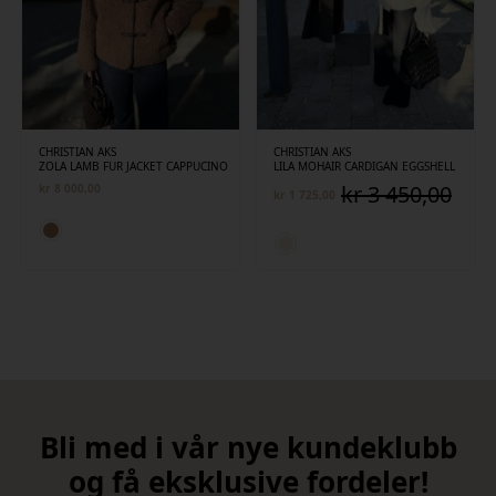
CHRISTIAN AKS
CHRISTIAN AKS
ZOLA LAMB FUR JACKET CAPPUCINO
LILA MOHAIR CARDIGAN EGGSHELL
kr
3 450,00
kr
8 000,00
kr
1 725,00
Opprinnelig
Nåværende
pris
pris
var:
er:
kr 3
kr 1
450,00.
725,00.
Bli med i vår nye kundeklubb
og få eksklusive fordeler!