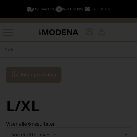
FAST FRAKT 99,-
RASK LEVERING
ENKEL RETUR
Søk
Filter produkter
L/XL
Sortert
Viser alle 6 resultater
etter