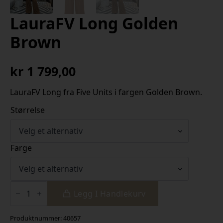
LauraFV Long Golden
Brown
kr
1 799,00
LauraFV Long fra Five Units i fargen Golden Brown.
Størrelse
Farge
LauraFV
Long
Legg I Handlekurv
Golden
Brown
antall
Produktnummer:
40657