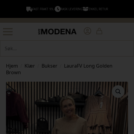
FAST FRAKT 99,-
RASK LEVERING
ENKEL RETUR
Søk
Hjem
Klær
Bukser
LauraFV Long Golden
Brown