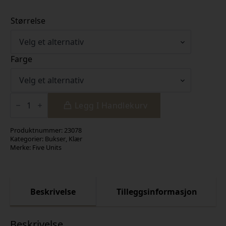
Størrelse
Farge
JuliaFV
438
Legg I Handlekurv
Pepper
Melange
antall
Produktnummer:
23078
Kategorier:
Bukser
,
Klær
Merke:
Five Units
Beskrivelse
Tilleggsinformasjon
Beskrivelse