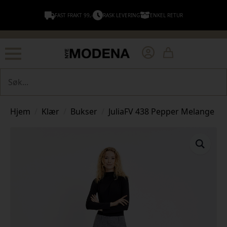
FAST FRAKT 99,-
RASK LEVERING
ENKEL RETUR
Søk
Hjem
Klær
Bukser
JuliaFV 438 Pepper Melange