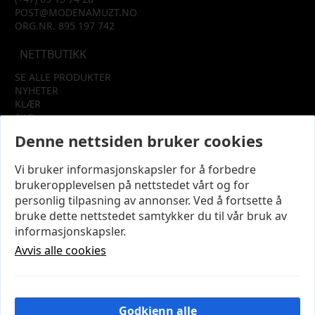
POST@MODENAMUZT.NO
ORG.NR. 895 197 742
NETTBUTIKK
SE ALLE PRODUKTER
NYHETER
KLÆR
SKO
TILBEHØR
Denne nettsiden bruker cookies
SALG
Vi bruker informasjonskapsler for å forbedre
INFORMASJON
brukeropplevelsen på nettstedet vårt og for
OM OSS
personlig tilpasning av annonser. Ved å fortsette å
KUNDEKLUBB
bruke dette nettstedet samtykker du til vår bruk av
KONTAKT OSS
informasjonskapsler.
KJØPSVILKÅR OG BETINGELSER
PERSONVERN
Avvis alle cookies
MIN KONTO
LOGG UT
Godkjenn alle