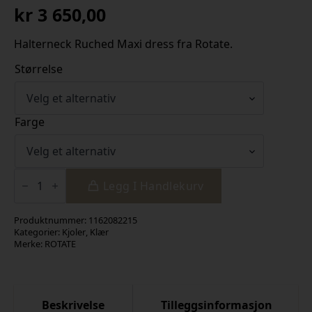
kr
3 650,00
Halterneck Ruched Maxi dress fra Rotate.
Størrelse
Farge
Halterneck
Ruched
Legg I Handlekurv
Maxi
Dress
antall
Produktnummer:
1162082215
Kategorier:
Kjoler
,
Klær
Merke:
ROTATE
Beskrivelse
Tilleggsinformasjon