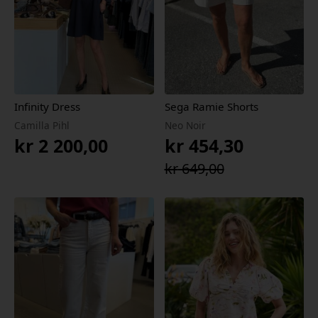
Infinity Dress
Sega Ramie Shorts
Camilla Pihl
Neo Noir
kr
2 200,00
kr
454,30
Opprinnelig
Nåværende
kr
649,00
pris
pris
var:
er:
kr 649,00.
kr 454,30.