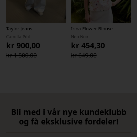
Taylor Jeans
Irina Flower Blouse
Camilla Pihl
Neo Noir
kr
900,00
kr
454,30
Opprinnelig
Nåværende
Opprinnelig
Nåværende
kr
1 800,00
kr
649,00
pris
pris
pris
pris
var:
er:
var:
er:
kr 1
kr 900,00.
kr 649,00.
kr 454,30.
800,00.
Bli med i vår nye kundeklubb
og få eksklusive fordeler!