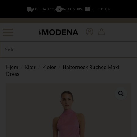
FAST FRAKT 99,-
RASK LEVERING
ENKEL RETUR
Søk
Hjem
Klær
Kjoler
Halterneck Ruched Maxi
Dress