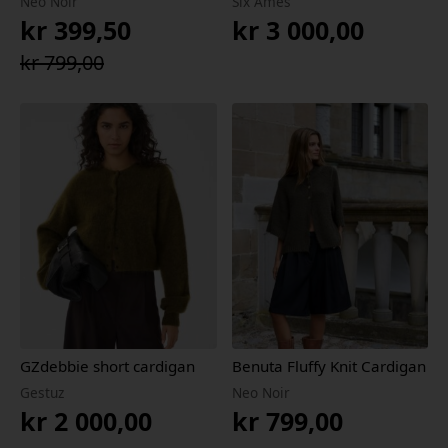
Neo Noir
Six Ámes
kr
399,50
kr
3 000,00
Opprinnelig
Nåværende
kr
799,00
pris
pris
var:
er:
kr 799,00.
kr 399,50.
GZdebbie short cardigan
Benuta Fluffy Knit Cardigan
Gestuz
Neo Noir
kr
2 000,00
kr
799,00