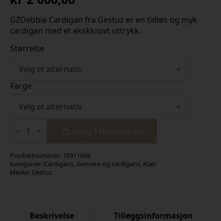
GZDebbie Cardigan fra Gestuz er en tidløs og myk
cardigan med et eksklusivt uttrykk.
Størrelse
Farge
GZdebbie
cardigan
Legg I Handlekurv
antall
Produktnummer:
10911668
Kategorier:
Cardigans
,
Gensere og cardigans
,
Klær
Merke:
Gestuz
Beskrivelse
Tilleggsinformasjon