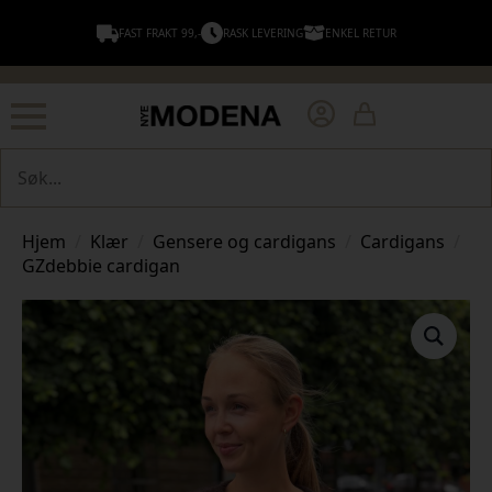
FAST FRAKT 99,-
RASK LEVERING
ENKEL RETUR
Søk
Hjem
Klær
Gensere og cardigans
Cardigans
GZdebbie cardigan