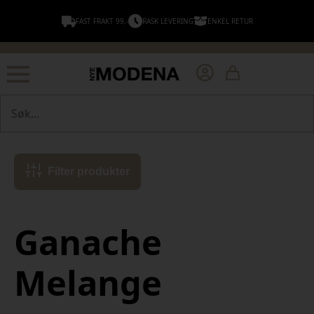
FAST FRAKT 99,-
RASK LEVERING
ENKEL RETUR
Søk
Filter produkter
Ganache
Melange