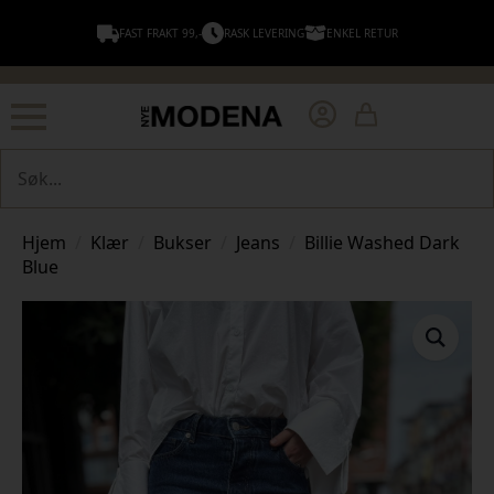
FAST FRAKT 99,-
RASK LEVERING
ENKEL RETUR
Søk
Hjem
Klær
Bukser
Jeans
Billie Washed Dark
Blue