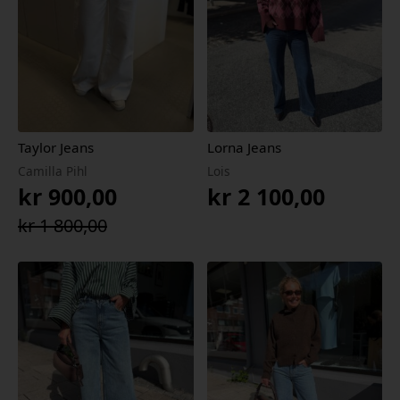
Taylor Jeans
Lorna Jeans
Camilla Pihl
Lois
kr
900,00
kr
2 100,00
Opprinnelig
Nåværende
kr
1 800,00
pris
pris
var:
er:
kr 1
kr 900,00.
800,00.