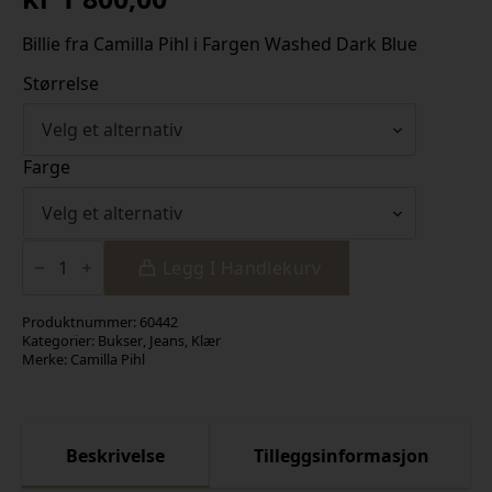
Billie fra Camilla Pihl i Fargen Washed Dark Blue
Størrelse
Farge
Billie
Washed
Legg I Handlekurv
Dark
Blue
antall
Produktnummer:
60442
Kategorier:
Bukser
,
Jeans
,
Klær
Merke:
Camilla Pihl
Beskrivelse
Tilleggsinformasjon