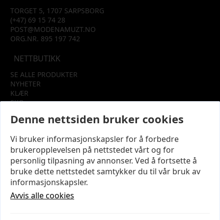
TORGET 5, 1707 SARPSBORG
(+47) 69 15 74 28
POST@MODENAMUZT.NO
ORG.NR. 895 197 742
NETTBUTIKK
SE ALLE PRODUKTER
NYHETER
KLÆR
SKO
TILBEHØR
Denne nettsiden bruker cookies
SALG
Vi bruker informasjonskapsler for å forbedre
INFORMASJON
brukeropplevelsen på nettstedet vårt og for
OM OSS
personlig tilpasning av annonser. Ved å fortsette å
KUNDEKLUBB
bruke dette nettstedet samtykker du til vår bruk av
KONTAKT OSS
informasjonskapsler.
KJØPSVILKÅR OG BETINGELSER
PERSONVERN
Avvis alle cookies
MIN KONTO
LOGG UT