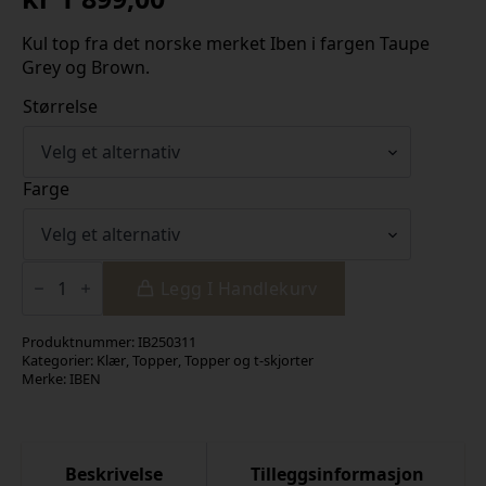
Kul top fra det norske merket Iben i fargen Taupe
Grey og Brown.
Størrelse
Farge
Beverly
Top
Legg I Handlekurv
antall
Produktnummer:
IB250311
Kategorier:
Klær
,
Topper
,
Topper og t-skjorter
Merke:
IBEN
Beskrivelse
Tilleggsinformasjon