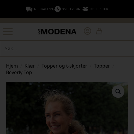
FAST FRAKT 99,-
RASK LEVERING
ENKEL RETUR
Søk
Hjem
Klær
Topper og t-skjorter
Topper
Beverly Top