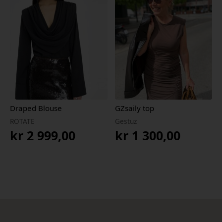
kr 599,00.
kr 359,40.
Draped Blouse
GZsaily top
ROTATE
Gestuz
kr
2 999,00
kr
1 300,00