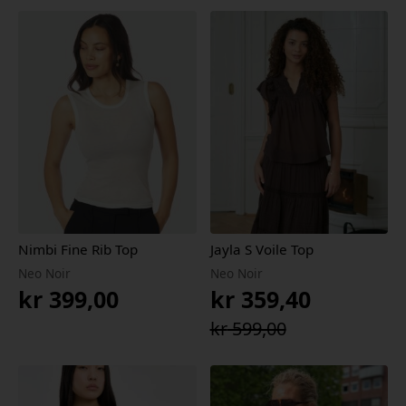
Nimbi Fine Rib Top
Jayla S Voile Top
Neo Noir
Neo Noir
kr
399,00
kr
359,40
Opprinnelig
Nåværende
kr
599,00
pris
pris
var:
er: