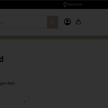
KJØPSVILKÅR
ch
d
rgen Red.