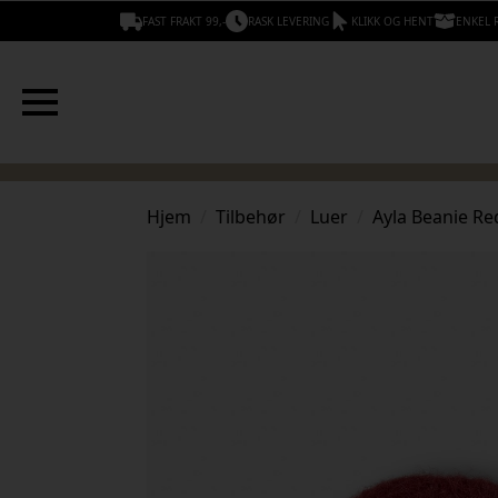
FAST FRAKT 99,-
RASK LEVERING
KLIKK OG HENT
ENKEL 
Hjem
Tilbehør
Luer
Ayla Beanie Re