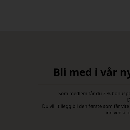
Bli med i vår 
Som medlem får du 3 % bonuspoeng
D
Du vil i tillegg bli den første som får 
inn ved å o