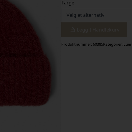
Farge
Legg I Handlekurv
Produktnummer:
60385
Kategorier:
Luer