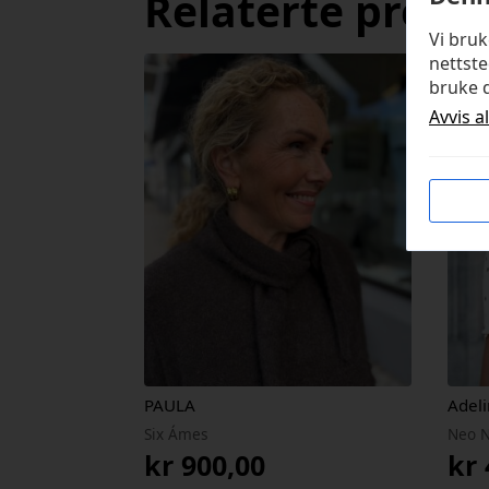
Relaterte produ
Vi bru
nettste
bruke d
Avvis a
PAULA
Adeli
Six Ámes
Neo N
kr
900,00
kr