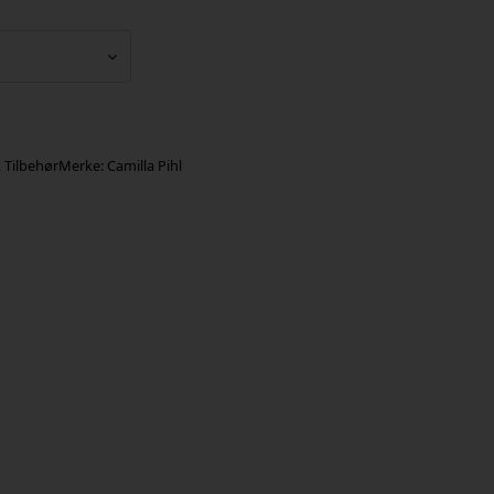
,
Tilbehør
Merke:
Camilla Pihl