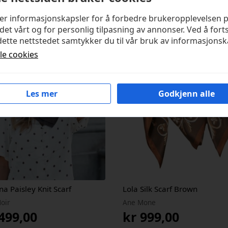
kter
ker informasjonskapsler for å forbedre brukeropplevelsen 
det vårt og for personlig tilpasning av annonser. Ved å fort
ette nettstedet samtykker du til vår bruk av informasjonsk
lle cookies
Les mer
Godkjenn alle
na Paisley Knit Scarf
Lola Silk Scarf Brown
oir
Ane Mone
499,00
kr
999,00