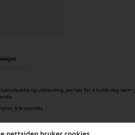
rmasjon
k babyalpakka og ullblanding, perfekt for å holde deg varm
eende.
 nylon, 6 % spandex
e nettsiden bruker cookies