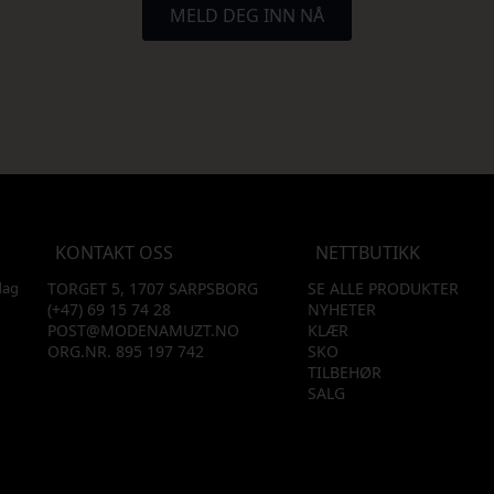
MELD DEG INN NÅ
KONTAKT OSS
NETTBUTIKK
dag
TORGET 5, 1707 SARPSBORG
SE ALLE PRODUKTER
(+47) 69 15 74 28
NYHETER
POST@MODENAMUZT.NO
KLÆR
ORG.NR. 895 197 742
SKO
TILBEHØR
SALG