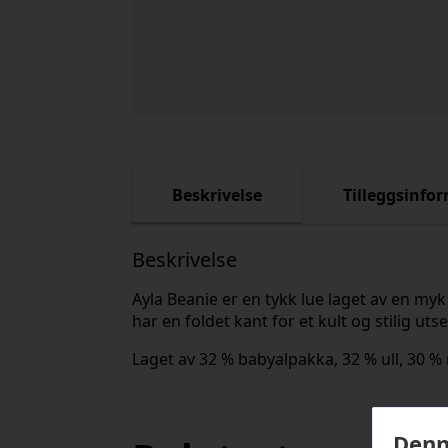
Beskrivelse
Tilleggsinfo
Beskrivelse
Ayla Beanie er en tykk lue laget av en my
har en foldet kant for et kult og stilig uts
Laget av 32 % babyalpakka, 32 % ull, 30 %
Denn