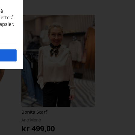
på
sette å
apsler.
Bonita Scarf
Ane Mone
kr
499,00