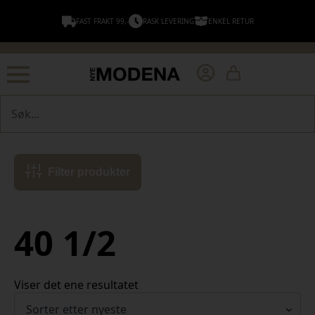
FAST FRAKT 99,-
RASK LEVERING
ENKEL RETUR
Søk
Filter produkter
40 1/2
Viser det ene resultatet