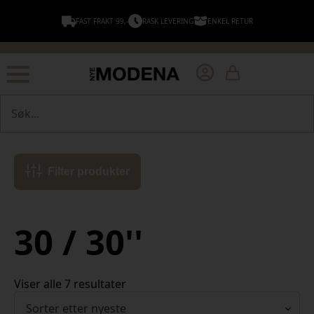
FAST FRAKT 99,-
RASK LEVERING
ENKEL RETUR
Søk
Filter produkter
30 / 30''
Sortert
Viser alle 7 resultater
etter