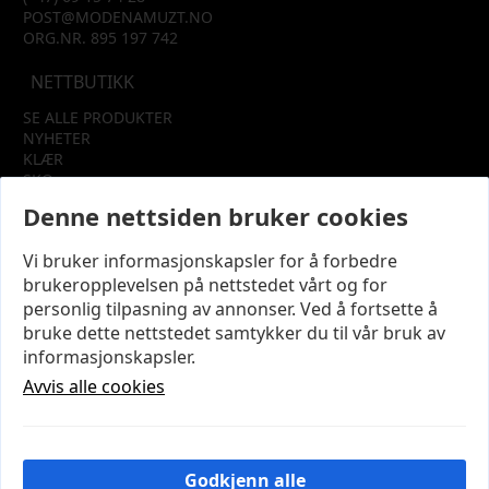
POST@MODENAMUZT.NO
ORG.NR. 895 197 742
NETTBUTIKK
SE ALLE PRODUKTER
NYHETER
KLÆR
SKO
TILBEHØR
Denne nettsiden bruker cookies
SALG
Vi bruker informasjonskapsler for å forbedre
INFORMASJON
brukeropplevelsen på nettstedet vårt og for
OM OSS
personlig tilpasning av annonser. Ved å fortsette å
KUNDEKLUBB
bruke dette nettstedet samtykker du til vår bruk av
KONTAKT OSS
informasjonskapsler.
KJØPSVILKÅR OG BETINGELSER
PERSONVERN
Avvis alle cookies
MIN KONTO
LOGG UT
Godkjenn alle