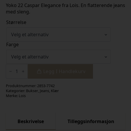
pris
pris
Yoko 22 Caspar Elegance fra Lois. En flatterende jeans
med sleng.
var:
er:
kr 2
kr 1
Størrelse
299,00.
149,50.
Farge
Yoko
22
Legg I Handlekurv
antall
Produktnummer:
2853-7742
Kategorier:
Bukser
,
Jeans
,
Klær
Merke:
Lois
Beskrivelse
Tilleggsinformasjon