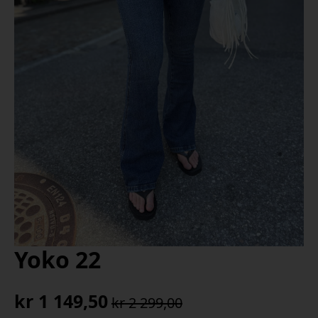
Yoko 22
kr
1 149,50
kr
2 299,00
Opprinnelig
Nåværende