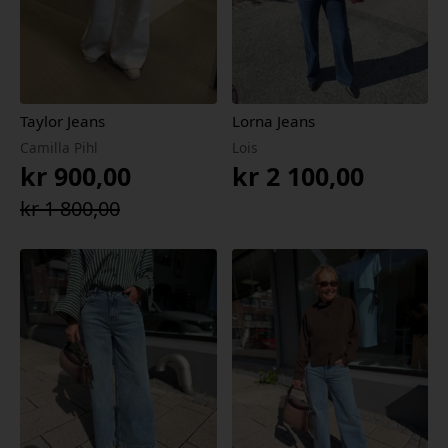
Taylor Jeans
Lorna Jeans
Camilla Pihl
Lois
kr
900,00
kr
2 100,00
Opprinnelig
Nåværende
kr
1 800,00
pris
pris
var:
er:
kr 1
kr 900,00.
800,00.