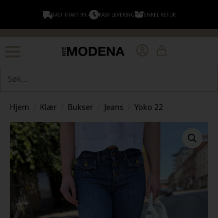
FAST FRAKT 99,-
RASK LEVERING
ENKEL RETUR
Søk
Hjem
Klær
Bukser
Jeans
Yoko 22