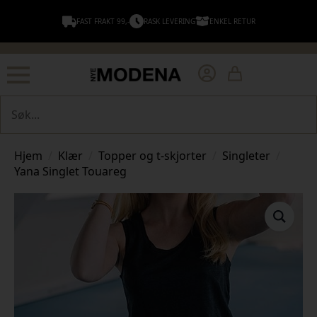
FAST FRAKT 99,-
RASK LEVERING
ENKEL RETUR
Søk
Hjem
Klær
Topper og t-skjorter
Singleter
Yana Singlet Touareg