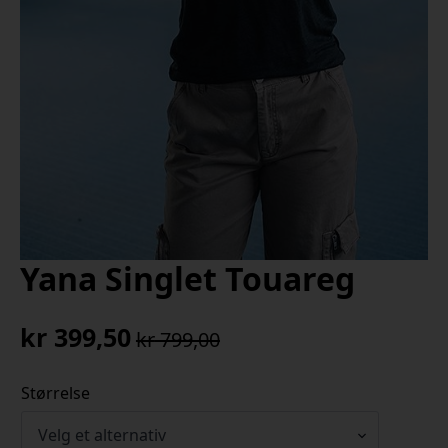
Yana Singlet Touareg
kr
399,50
kr
799,00
Opprinnelig
Nåværende
pris
pris
Størrelse
var:
er:
kr 799,00.
kr 399,50.