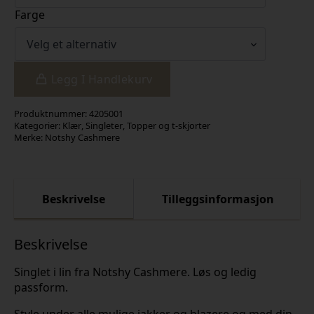
Farge
Legg I Handlekurv
Produktnummer:
4205001
Kategorier:
Klær
,
Singleter
,
Topper og t-skjorter
Merke:
Notshy Cashmere
Beskrivelse
Tilleggsinformasjon
Beskrivelse
Singlet i lin fra Notshy Cashmere. Løs og ledig
passform.
Style under alle mulige jakker og blazere og med din