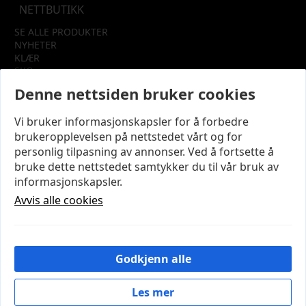
NETTBUTIKK
SE ALLE PRODUKTER
NYHETER
KLÆR
SKO
TILBEHØR
Denne nettsiden bruker cookies
SALG
Vi bruker informasjonskapsler for å forbedre
INFORMASJON
brukeropplevelsen på nettstedet vårt og for
OM OSS
personlig tilpasning av annonser. Ved å fortsette å
KUNDEKLUBB
bruke dette nettstedet samtykker du til vår bruk av
KONTAKT OSS
informasjonskapsler.
KJØPSVILKÅR OG BETINGELSER
PERSONVERN
Avvis alle cookies
MIN KONTO
LOGG UT
Godkjenn alle
© 2026 NYE MODENA – Utviklet og designet av
IT-
Sentralen AS
Les mer