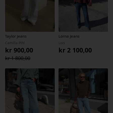
Taylor Jeans
Lorna Jeans
Camilla Pihl
Lois
kr
900,00
kr
2 100,00
Opprinnelig
Nåværende
kr
1 800,00
pris
pris
var:
er:
kr 1
kr 900,00.
800,00.