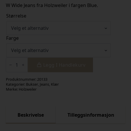
W Wide Jeans fra Holzweiler i fargen Blue.
Størrelse
Farge
W
Wide
Legg I Handlekurv
Jeans
antall
Produktnummer:
20133
Kategorier:
Bukser
,
Jeans
,
Klær
Merke:
Holzweiler
Beskrivelse
Tilleggsinformasjon