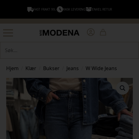
FAST FRAKT 99,-
RASK LEVERING
ENKEL RETUR
Søk
Hjem
Klær
Bukser
Jeans
W Wide Jeans