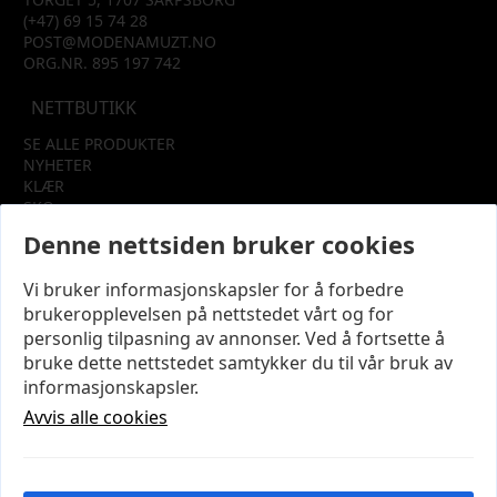
(+47) 69 15 74 28
POST@MODENAMUZT.NO
ORG.NR. 895 197 742
NETTBUTIKK
SE ALLE PRODUKTER
NYHETER
KLÆR
SKO
TILBEHØR
Denne nettsiden bruker cookies
SALG
Vi bruker informasjonskapsler for å forbedre
INFORMASJON
brukeropplevelsen på nettstedet vårt og for
OM OSS
personlig tilpasning av annonser. Ved å fortsette å
KUNDEKLUBB
bruke dette nettstedet samtykker du til vår bruk av
KONTAKT OSS
informasjonskapsler.
KJØPSVILKÅR OG BETINGELSER
PERSONVERN
Avvis alle cookies
MIN KONTO
LOGG UT