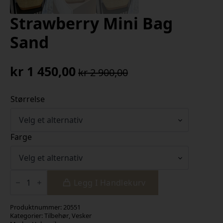
Strawberry Mini Bag
Sand
kr
1 450,00
kr
2 900,00
Opprinnelig
Nåværende
pris
pris
Størrelse
var:
er:
kr 2
kr 1
900,00.
450,00.
Farge
Strawberry
Mini
Legg I Handlekurv
Bag
Sand
antall
Produktnummer:
20551
Kategorier:
Tilbehør
,
Vesker