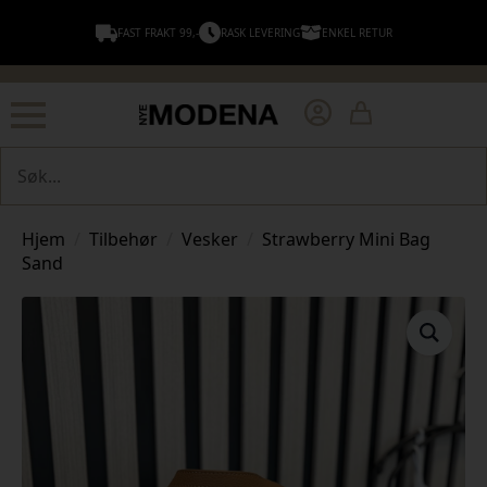
FAST FRAKT 99,-
RASK LEVERING
ENKEL RETUR
Søk
Hjem
Tilbehør
Vesker
Strawberry Mini Bag
Sand