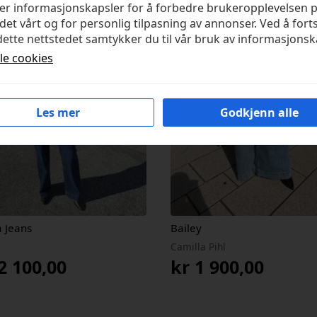
ker informasjonskapsler for å forbedre brukeropplevelsen 
det vårt og for personlig tilpasning av annonser. Ved å fort
ette nettstedet samtykker du til vår bruk av informasjonsk
lle cookies
Les mer
Godkjenn alle
a Jeans
Bailey
Camilla Pihl
2 100,00
kr
1 900,00