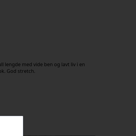
l lengde med vide ben og lavt liv i en
k. God stretch.