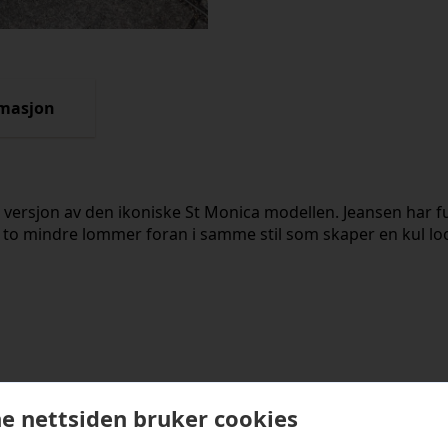
rmasjon
 versjon av den ikoniske St Monica modellen. Jeansen har ful
to mindre lommer foran i samme stil som skaper en kul loo
kter
e nettsiden bruker cookies