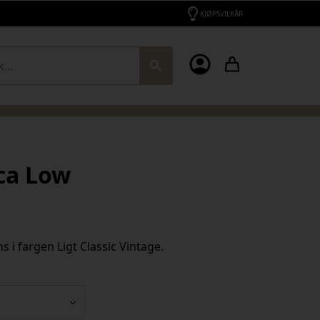
KJØPSVILKÅR
ch
ca Low
s i fargen Ligt Classic Vintage.