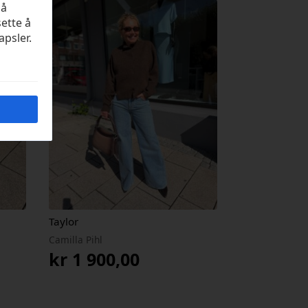
på
sette å
apsler.
Taylor
Camilla Pihl
kr
1 900,00