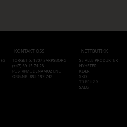
KONTAKT OSS
NETTBUTIKK
dag
TORGET 5, 1707 SARPSBORG
SE ALLE PRODUKTER
(+47) 69 15 74 28
NYHETER
POST@MODENAMUZT.NO
KLÆR
ORG.NR. 895 197 742
SKO
TILBEHØR
SALG