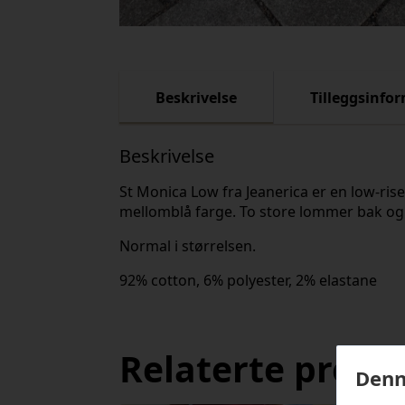
Beskrivelse
Tilleggsinfo
Beskrivelse
St Monica Low fra Jeanerica er en low-rise
mellomblå farge. To store lommer bak og 
Normal i størrelsen.
92% cotton, 6% polyester, 2% elastane
Relaterte produ
Denn