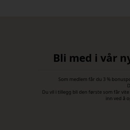
var:
er:
kr 1
kr 900,00.
800,00.
Bli med i vår 
Som medlem får du 3 % bonuspoeng
D
Du vil i tillegg bli den første som får 
inn ved å o