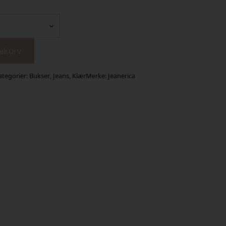
lekurv
ategorier:
Bukser
,
Jeans
,
Klær
Merke:
Jeanerica