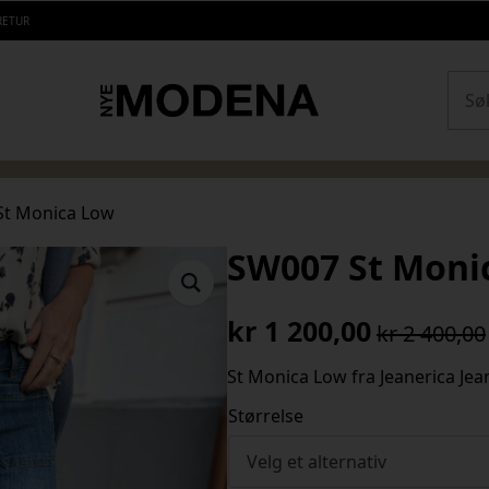
RETUR
Sear
St Monica Low
SW007 St Moni
kr
1 200,00
kr
2 400,00
Opprinnelig
Nåværende
pris
pris
St Monica Low fra Jeanerica Jean
var:
er:
Størrelse
kr 2
kr 1
400,00.
200,00.