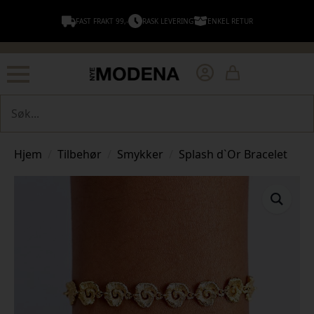
FAST FRAKT 99,-
RASK LEVERING
ENKEL RETUR
Søk
Hjem
Tilbehør
Smykker
Splash d`Or Bracelet