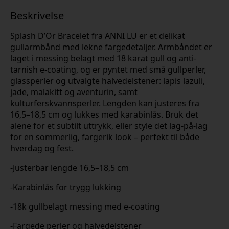
Beskrivelse
Splash D’Or Bracelet fra ANNI LU er et delikat
gullarmbånd med lekne fargedetaljer. Armbåndet er
laget i messing belagt med 18 karat gull og anti-
tarnish e-coating, og er pyntet med små gullperler,
glassperler og utvalgte halvedelstener: lapis lazuli,
jade, malakitt og aventurin, samt
kulturferskvannsperler. Lengden kan justeres fra
16,5–18,5 cm og lukkes med karabinlås. Bruk det
alene for et subtilt uttrykk, eller style det lag-på-lag
for en sommerlig, fargerik look – perfekt til både
hverdag og fest.
-Justerbar lengde 16,5–18,5 cm
-Karabinlås for trygg lukking
-18k gullbelagt messing med e-coating
-Fargede perler og halvedelstener