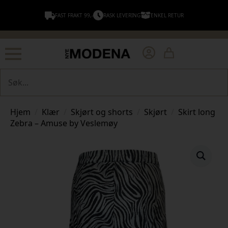
FAST FRAKT 99,-
RASK LEVERING
ENKEL RETUR
Søk
Hjem
Klær
Skjørt og shorts
Skjørt
Skirt long
Zebra – Amuse by Veslemøy