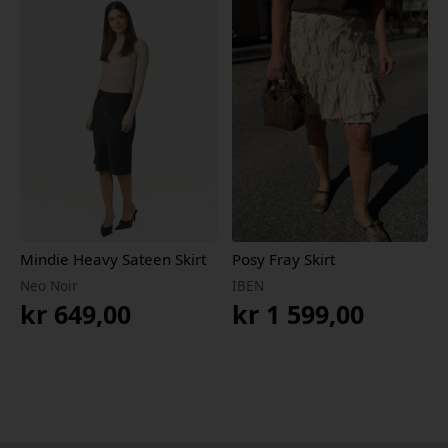
var:
er:
kr 799,00.
kr 479,40.
Mindie Heavy Sateen Skirt
Posy Fray Skirt
Neo Noir
IBEN
kr
649,00
kr
1 599,00