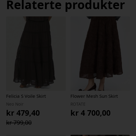
Relaterte produkter
Felicia S Voile Skirt
Flower Mesh Sun Skirt
Neo Noir
ROTATE
kr
479,40
kr
4 700,00
Opprinnelig
Nåværende
kr
799,00
pris
pris