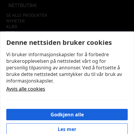
NETTBUTIKK
SE ALLE PRODUKTER
NYHETER
KLÆR
SKO
TILBEHØR
Denne nettsiden bruker cookies
SALG
Vi bruker informasjonskapsler for å forbedre
INFORMASJON
brukeropplevelsen på nettstedet vårt og for
OM OSS
personlig tilpasning av annonser. Ved å fortsette å
KUNDEKLUBB
bruke dette nettstedet samtykker du til vår bruk av
KONTAKT OSS
informasjonskapsler.
KJØPSVILKÅR OG BETINGELSER
PERSONVERN
Avvis alle cookies
MIN KONTO
LOGG UT
Godkjenn alle
© 2026 NYE MODENA – Utviklet og designet av
IT-
Sentralen AS
Les mer