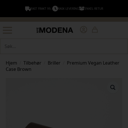
FAST FRAKT 99,-
RASK LEVERING
ENKEL RETUR
Søk
Hjem
Tilbehør
Briller
Premium Vegan Leather
Case Brown