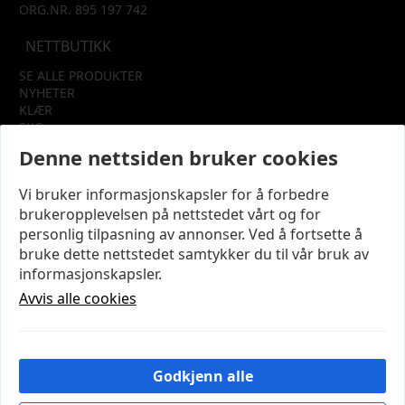
ORG.NR. 895 197 742
NETTBUTIKK
SE ALLE PRODUKTER
NYHETER
KLÆR
SKO
TILBEHØR
Denne nettsiden bruker cookies
SALG
Vi bruker informasjonskapsler for å forbedre
INFORMASJON
brukeropplevelsen på nettstedet vårt og for
OM OSS
personlig tilpasning av annonser. Ved å fortsette å
KUNDEKLUBB
bruke dette nettstedet samtykker du til vår bruk av
KONTAKT OSS
informasjonskapsler.
KJØPSVILKÅR OG BETINGELSER
PERSONVERN
Avvis alle cookies
MIN KONTO
LOGG UT
Godkjenn alle
© 2026 NYE MODENA – Utviklet og designet av
IT-