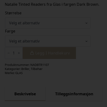
Natalie Tinted Readers fra Glas i fargen Dark Brown.
Størrelse
Farge
Natalie
Tinted
Legg I Handlekurv
Readers
antall
Produktnummer:
NADBTR1107
Kategorier:
Briller
,
Tilbehør
Merke:
GLAS
Beskrivelse
Tilleggsinformasjon