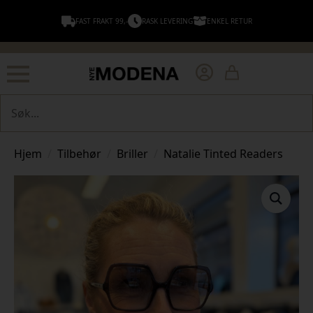
FAST FRAKT 99,-
RASK LEVERING
ENKEL RETUR
Søk
Hjem
Tilbehør
Briller
Natalie Tinted Readers