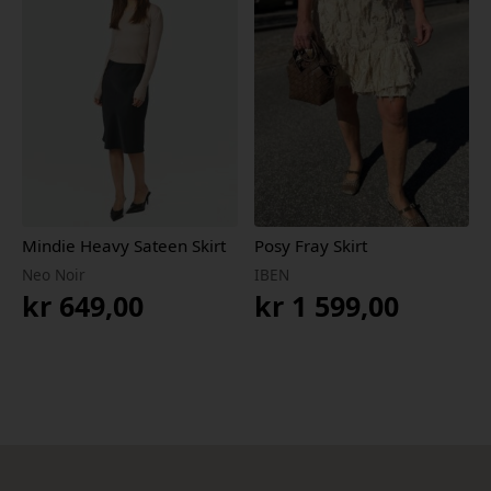
kr 799,00.
kr 479,40.
Mindie Heavy Sateen Skirt
Posy Fray Skirt
Neo Noir
IBEN
kr
649,00
kr
1 599,00