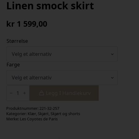
Linen smock skirt
kr
1 599,00
Størrelse
Farge
Linen
smock
Legg I Handlekurv
skirt
antall
Produktnummer:
221-32-257
Kategorier:
Klær
,
Skjørt
,
Skjørt og shorts
Merke:
Les Coyotes de Paris