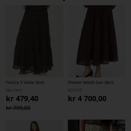
Felicia S Voile Skirt
Flower Mesh Sun Skirt
Neo Noir
ROTATE
kr
479,40
kr
4 700,00
Opprinnelig
Nåværende
kr
799,00
pris
pris
var:
er: