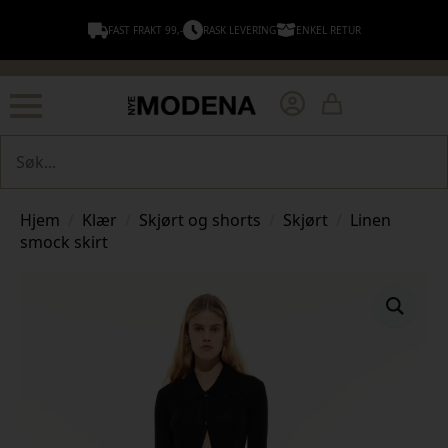
FAST FRAKT 99,-
RASK LEVERING
ENKEL RETUR
Søk
Hjem
Klær
Skjørt og shorts
Skjørt
Linen
smock skirt