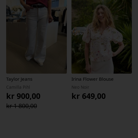
var:
er:
kr 649,00.
kr 454,30.
Taylor Jeans
Irina Flower Blouse
Camilla Pihl
Neo Noir
kr
900,00
kr
649,00
Opprinnelig
Nåværende
kr
1 800,00
pris
pris
var:
er:
kr 1
kr 900,00.