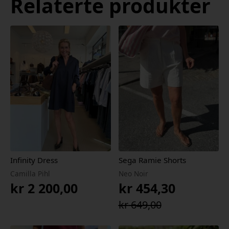
Relaterte produkter
Infinity Dress
Sega Ramie Shorts
Camilla Pihl
Neo Noir
kr
2 200,00
kr
454,30
Opprinnelig
Nåværende
kr
649,00
pris
pris