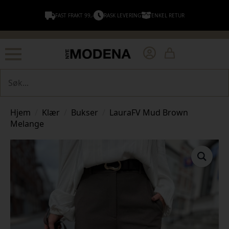
FAST FRAKT 99,-
RASK LEVERING
ENKEL RETUR
Søk
Hjem
Klær
Bukser
LauraFV Mud Brown
Melange