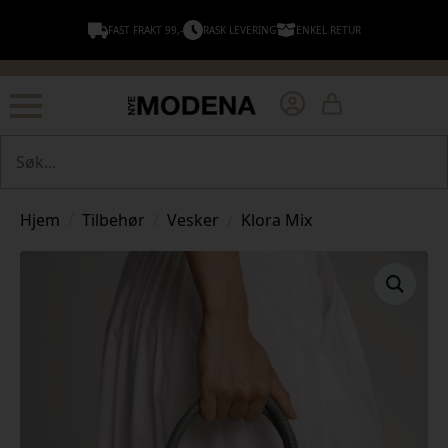
FAST FRAKT 99,-
RASK LEVERING
ENKEL RETUR
Søk
Hjem
Tilbehør
Vesker
Klora Mix