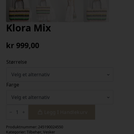
Klora Mix
kr
999,00
Størrelse
Farge
Klora
Mix
Legg I Handlekurv
antall
Produktnummer:
245190024550
Kategorier:
Tilbehør
,
Vesker