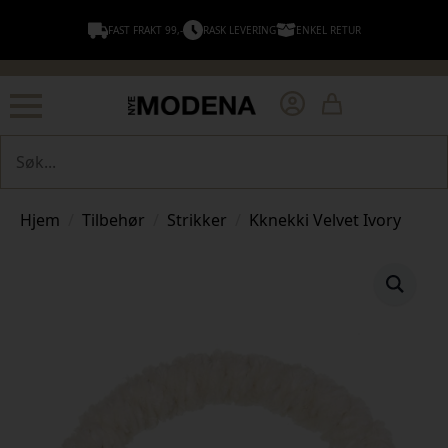
FAST FRAKT 99,-
RASK LEVERING
ENKEL RETUR
Søk
Hjem
Tilbehør
Strikker
Kknekki Velvet Ivory