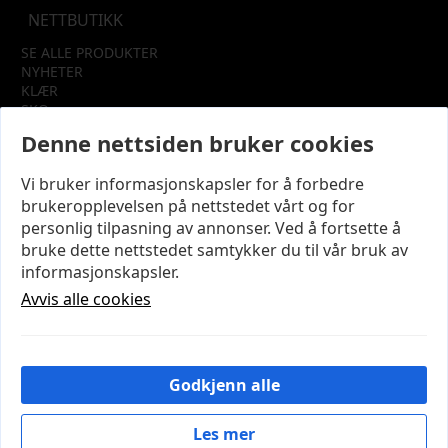
NETTBUTIKK
SE ALLE PRODUKTER
NYHETER
KLÆR
SKO
TILBEHØR
Denne nettsiden bruker cookies
SALG
Vi bruker informasjonskapsler for å forbedre
INFORMASJON
brukeropplevelsen på nettstedet vårt og for
OM OSS
personlig tilpasning av annonser. Ved å fortsette å
KUNDEKLUBB
bruke dette nettstedet samtykker du til vår bruk av
KONTAKT OSS
informasjonskapsler.
KJØPSVILKÅR OG BETINGELSER
PERSONVERN
Avvis alle cookies
MIN KONTO
LOGG UT
Godkjenn alle
© 2026 NYE MODENA – Utviklet og designet av
IT-
Sentralen AS
Les mer