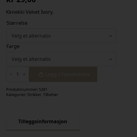
Kknekki Velvet Ivory.
Størrelse
Farge
Kknekki
Velvet
Legg I Handlekurv
Ivory
antall
Produktnummer:
5281
Kategorier:
Strikker
,
Tilbehør
Tilleggsinformasjon