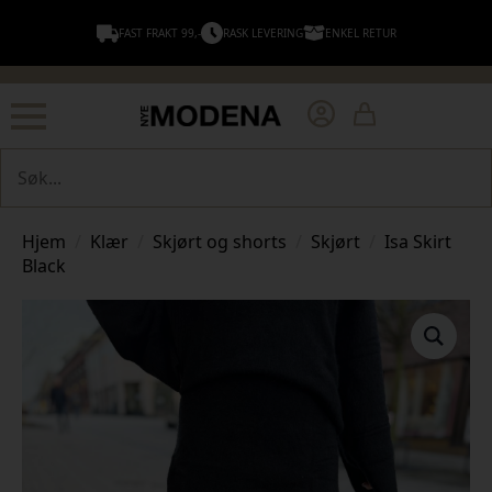
FAST FRAKT 99,-
RASK LEVERING
ENKEL RETUR
Søk
Hjem
Klær
Skjørt og shorts
Skjørt
Isa Skirt
Black