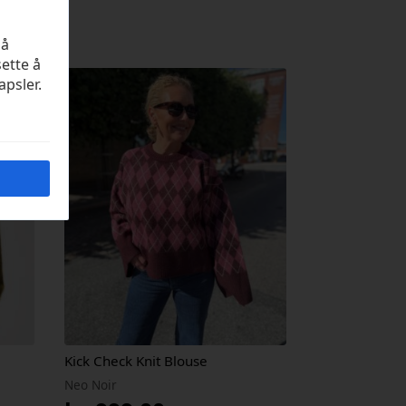
på
sette å
apsler.
Kick Check Knit Blouse
Neo Noir