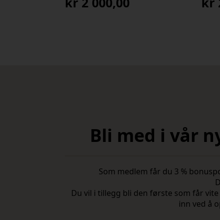
kr
2 000,00
kr
Bli med i vår 
Som medlem får du 3 % bonuspoeng
D
Du vil i tillegg bli den første som får 
inn ved å o