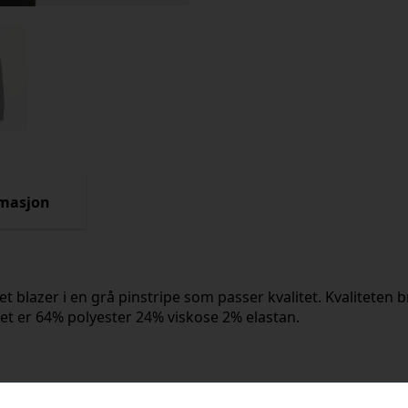
rmasjon
blazer i en grå pinstripe som passer kvalitet. Kvaliteten br
let er 64% polyester 24% viskose 2% elastan.