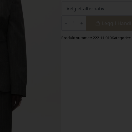
Hourglass
blazer
Legg I Hand
antall
Produktnummer:
222-11-010
Kategorier: