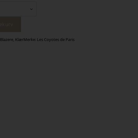
lekurv
Blazere
,
Klær
Merke:
Les Coyotes de Paris