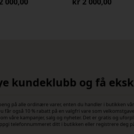
2 000,00
kr
2 000,00
nye kundeklubb og få ekskl
 på alle ordinære varer, enten du handler i butikken vår 
u får også 10 % rabatt på en valgfri vare som velkomstgav
vite om våre kampanjer, salg og nyheter. Det er gratis og ufo
ppgi telefonnummeret ditt i butikken eller registrere deg p