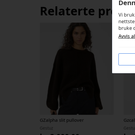
Denn
Relaterte produ
Vi bru
nettste
bruke d
Avvis a
GZalpha slit pullover
Gzcal
Gestuz
Gestu