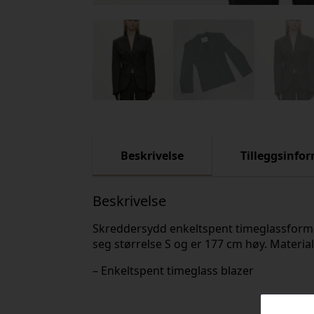
Beskrivelse
Tilleggsinfo
Beskrivelse
Skreddersydd enkeltspent timeglassformet 
seg størrelse S og er 177 cm høy. Materia
– Enkeltspent timeglass blazer