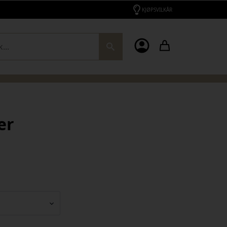
KJØPSVILKÅR
ch
er