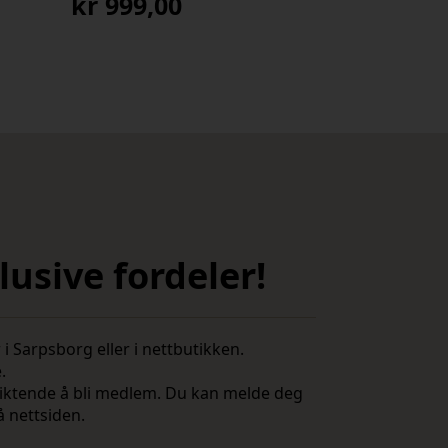
kr
999,00
usive fordeler!
i Sarpsborg eller i nettbutikken.
e.
rpliktende å bli medlem. Du kan melde deg
å nettsiden.