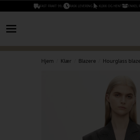
FAST FRAKT 99,-
RASK LEVERING
KLIKK OG HENT
ENKEL 
Hjem
Klær
Blazere
Hourglass blaz