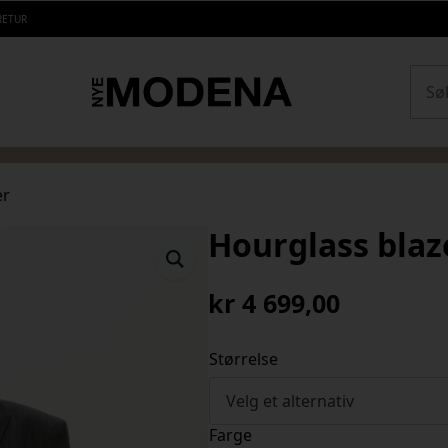
RETUR
Sear
er
Hourglass blaz
kr
4 699,00
Størrelse
Farge