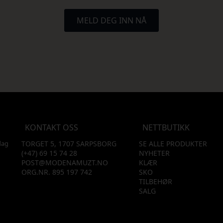
MELD DEG INN NÅ
KONTAKT OSS
NETTBUTIKK
dag
TORGET 5, 1707 SARPSBORG
SE ALLE PRODUKTER
(+47) 69 15 74 28
NYHETER
POST@MODENAMUZT.NO
KLÆR
ORG.NR. 895 197 742
SKO
TILBEHØR
SALG