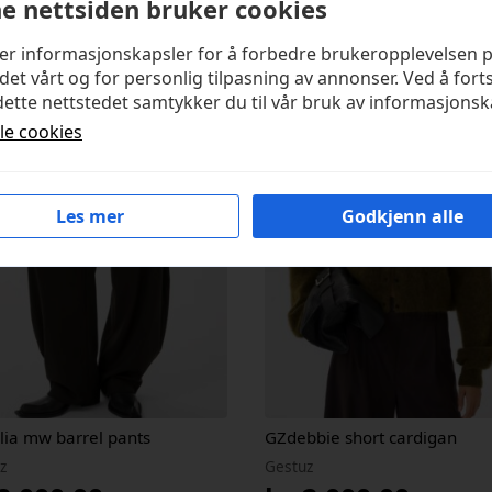
e nettsiden bruker cookies
kter
ker informasjonskapsler for å forbedre brukeropplevelsen 
det vårt og for personlig tilpasning av annonser. Ved å fort
ette nettstedet samtykker du til vår bruk av informasjonsk
lle cookies
Les mer
Godkjenn alle
lia mw barrel pants
GZdebbie short cardigan
z
Gestuz