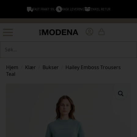
FAST FRAKT 99,-
RASK LEVERING
ENKEL RETUR
Søk
Hjem
Klær
Bukser
Hailey Emboss Trousers
Teal