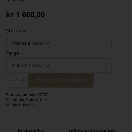
kr
1 600,00
Størrelse
Farge
Hailey
Emboss
Legg I Handlekurv
Trousers
Teal
antall
Produktnummer:
17387
Kategorier:
Bukser
,
Klær
Merke:
Holzweiler
Beskrivelse
Tilleggsinformasjon