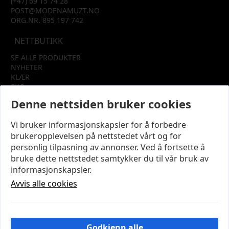
(+47) 69 15 74 28
POST@MODENAMUZT.NO
ORG.NR. 895 197 742
NETTBUTIKK
SE ALLE PRODUKTER
NYHETER
KLÆR
SKO
TILBEHØR
Denne nettsiden bruker cookies
SALG
Vi bruker informasjonskapsler for å forbedre
INFORMASJON
brukeropplevelsen på nettstedet vårt og for
OM OSS
personlig tilpasning av annonser. Ved å fortsette å
KUNDEKLUBB
bruke dette nettstedet samtykker du til vår bruk av
KONTAKT OSS
informasjonskapsler.
KJØPSVILKÅR OG BETINGELSER
PERSONVERN
Avvis alle cookies
MIN KONTO
LOGG UT
Godkjenn alle