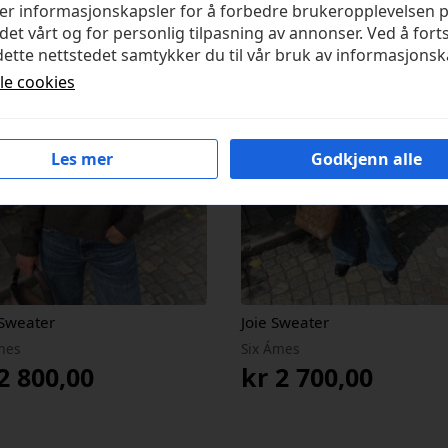
ker informasjonskapsler for å forbedre brukeropplevelsen 
det vårt og for personlig tilpasning av annonser. Ved å fort
ette nettstedet samtykker du til vår bruk av informasjonsk
lle cookies
Les mer
Godkjenn alle
 Sweater
Joie Sweater
mes
Six Ámes
2 800,00
kr
2 700,00