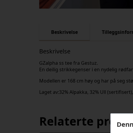
Beskrivelse
Tilleggsinfo
Beskrivelse
GZalpha ss tee fra Gestuz.
En deilig strikkegenser i en nydelig rødf
Modellen er 168 cm høy og har på seg stø
Laget av:32% Alpakka, 32% Ull (sertifisert)
Relaterte produ
Denn