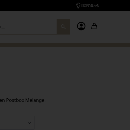
KJØPSVILKÅR
ch
rgen Postbox Melange.