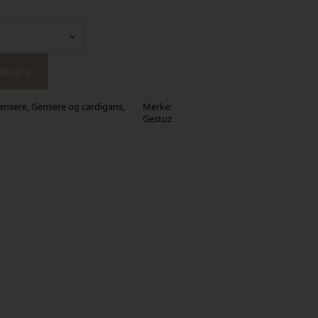
lekurv
ensere
,
Gensere og cardigans
,
Merke:
Gestuz