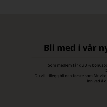
Bli med i vår 
Som medlem får du 3 % bonuspoeng
D
Du vil i tillegg bli den første som får 
inn ved å o