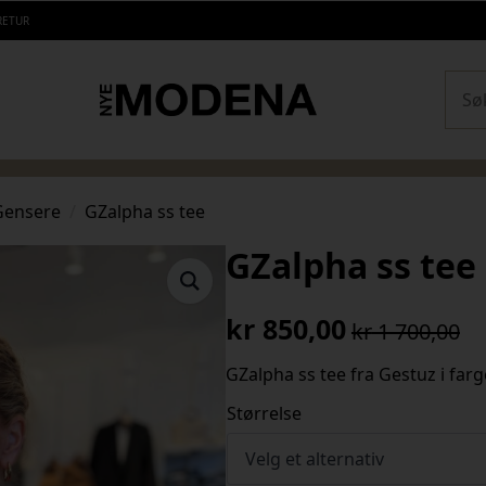
RETUR
Sear
Gensere
GZalpha ss tee
GZalpha ss tee
kr
850,00
kr
1 700,00
Opprinnelig
Nåværende
pris
pris
GZalpha ss tee fra Gestuz i fa
var:
er:
Størrelse
kr 1
kr 850,00.
700,00.