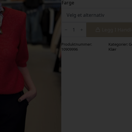
Farge
GZalpha
ss
Legg I Hand
tee
antall
Produktnummer:
Kategorier:
G
10909996
Klær