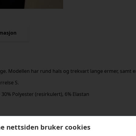
rmasjon
arge. Modellen har rund hals og trekvart lange ermer, samt e
rrelse S.
, 30% Polyester (resirkulert), 6% Elastan
kter
e nettsiden bruker cookies