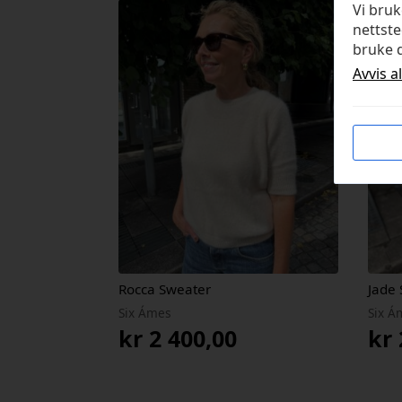
Vi bru
nettste
bruke d
Avvis a
Rocca Sweater
Jade
Six Ámes
Six Á
kr
2 400,00
kr