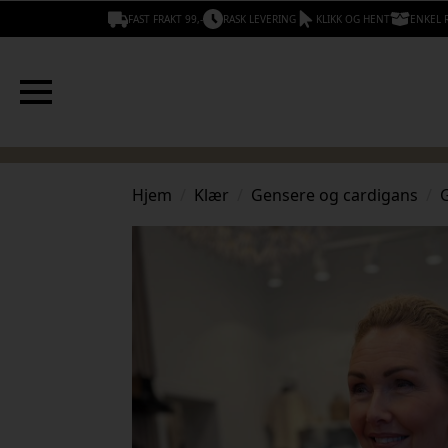
FAST FRAKT 99,-
RASK LEVERING
KLIKK OG HENT
ENKEL 
Hjem
Klær
Gensere og cardigans