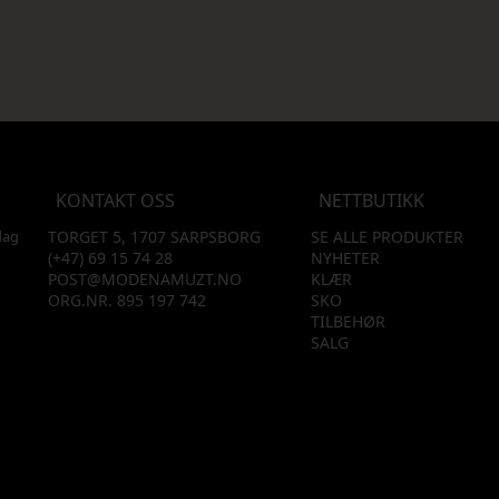
KONTAKT OSS
NETTBUTIKK
dag
TORGET 5, 1707 SARPSBORG
SE ALLE PRODUKTER
(+47) 69 15 74 28
NYHETER
POST@MODENAMUZT.NO
KLÆR
ORG.NR. 895 197 742
SKO
TILBEHØR
SALG