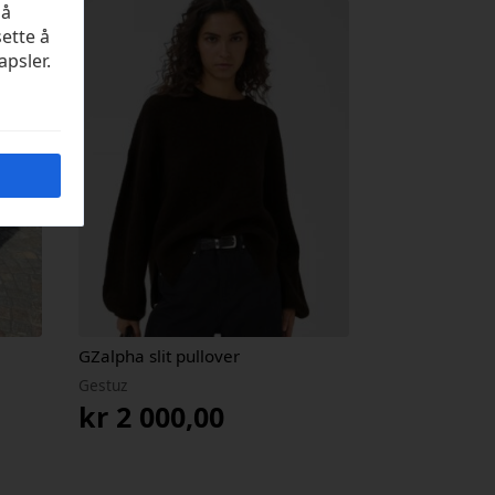
på
sette å
apsler.
GZalpha slit pullover
Gestuz
kr
2 000,00