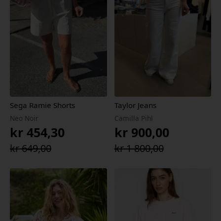
Sega Ramie Shorts
Taylor Jeans
Neo Noir
Camilla Pihl
kr
454,30
kr
900,00
Opprinnelig
Nåværende
Opprinnelig
Nåværende
kr
649,00
kr
1 800,00
pris
pris
pris
pris
var:
er:
var:
er:
kr 649,00.
kr 454,30.
kr 1
kr 900,00.
800,00.