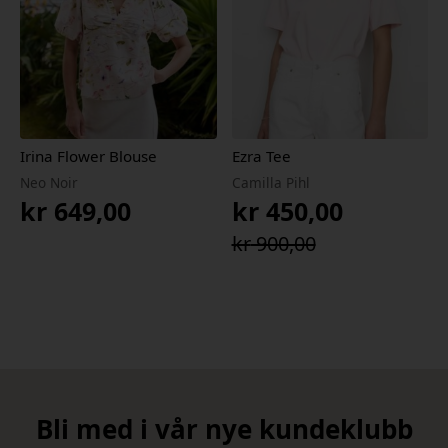
Irina Flower Blouse
Ezra Tee
Neo Noir
Camilla Pihl
kr
649,00
kr
450,00
Opprinnelig
Nåværende
kr
900,00
pris
pris
var:
er:
kr 900,00.
kr 450,00.
Bli med i vår nye kundeklubb