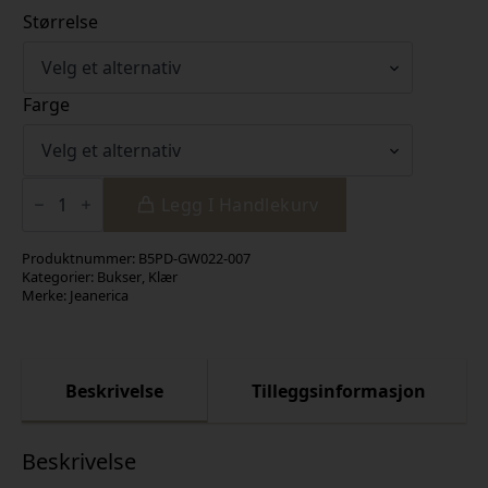
Størrelse
Farge
Guell
Jeans
Legg I Handlekurv
antall
Produktnummer:
B5PD-GW022-007
Kategorier:
Bukser
,
Klær
Merke:
Jeanerica
Beskrivelse
Tilleggsinformasjon
Beskrivelse