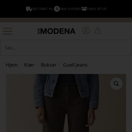
FAST FRAKT 99,-
RASK LEVERING
ENKEL RETUR
Søk
Hjem
Klær
Bukser
Guell Jeans