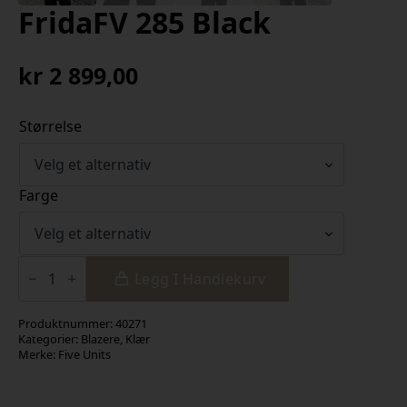
FridaFV 285 Black
kr
2 899,00
Størrelse
Farge
FridaFV
285
Legg I Handlekurv
Black
antall
Produktnummer:
40271
Kategorier:
Blazere
,
Klær
Merke:
Five Units