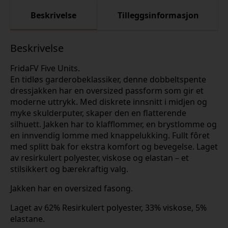
Beskrivelse
Tilleggsinformasjon
Beskrivelse
FridaFV Five Units.
En tidløs garderobeklassiker, denne dobbeltspente
dressjakken har en oversized passform som gir et
moderne uttrykk. Med diskrete innsnitt i midjen og
myke skulderputer, skaper den en flatterende
silhuett. Jakken har to klafflommer, en brystlomme og
en innvendig lomme med knappelukking. Fullt fôret
med splitt bak for ekstra komfort og bevegelse. Laget
av resirkulert polyester, viskose og elastan – et
stilsikkert og bærekraftig valg.
Jakken har en oversized fasong.
Laget av 62% Resirkulert polyester, 33% viskose, 5%
elastane.