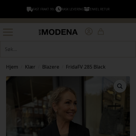
FAST FRAKT 99,-
RASK LEVERING
ENKEL RETUR
Søk
Hjem
Klær
Blazere
FridaFV 285 Black