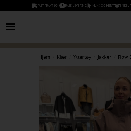
FAST FRAKT 99,-
RASK LEVERING
KLIKK OG HENT
ENKEL 
Hjem
Klær
Yttertøy
Jakker
Flow B