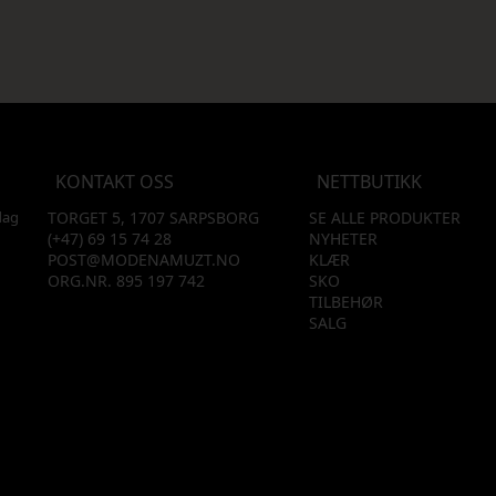
KONTAKT OSS
NETTBUTIKK
dag
TORGET 5, 1707 SARPSBORG
SE ALLE PRODUKTER
(+47) 69 15 74 28
NYHETER
POST@MODENAMUZT.NO
KLÆR
ORG.NR. 895 197 742
SKO
TILBEHØR
SALG