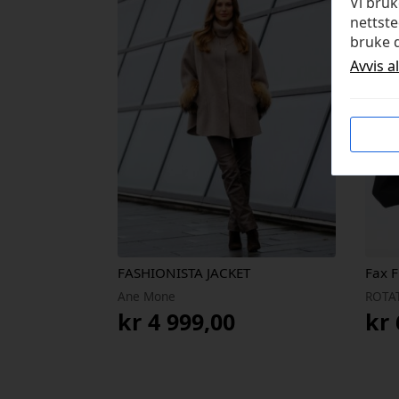
Vi bru
nettste
bruke d
Avvis a
FASHIONISTA JACKET
Fax F
Ane Mone
ROTA
kr
4 999,00
kr