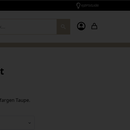
KJØPSVILKÅR
ch
t
i fargen Taupe.