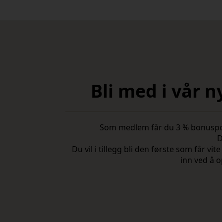
Bli med i vår 
Som medlem får du 3 % bonuspoeng
D
Du vil i tillegg bli den første som får 
inn ved å o