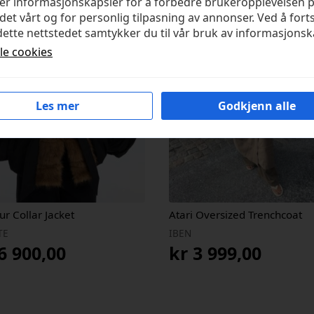
ker informasjonskapsler for å forbedre brukeropplevelsen 
det vårt og for personlig tilpasning av annonser. Ved å fort
ette nettstedet samtykker du til vår bruk av informasjonsk
lle cookies
Les mer
Godkjenn alle
ur Collar Jacket
Atari Oversized Trenchcoat
TE
IBEN
6 900,00
kr
3 999,00