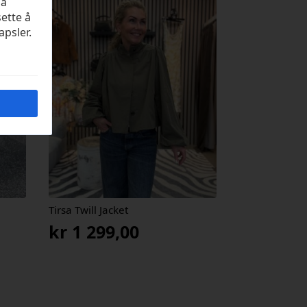
på
sette å
apsler.
Tirsa Twill Jacket
kr
1 299,00