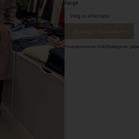
Farge
Legg I Handlekurv
Produktnummer:
21437
Kategorier:
Jakk