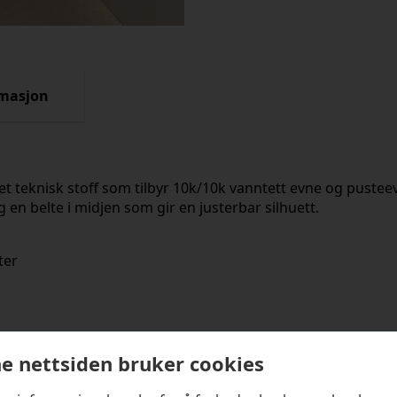
rmasjon
v et teknisk stoff som tilbyr 10k/10k vanntett evne og pust
 en belte i midjen som gir en justerbar silhuett.
ter
kter
e nettsiden bruker cookies