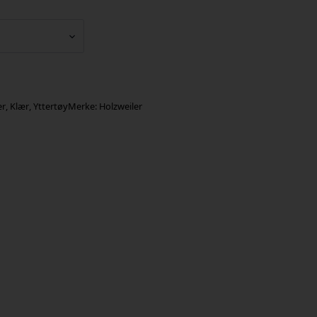
er
,
Klær
,
Yttertøy
Merke:
Holzweiler