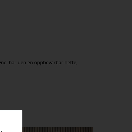
eevne, har den en oppbevarbar hette,