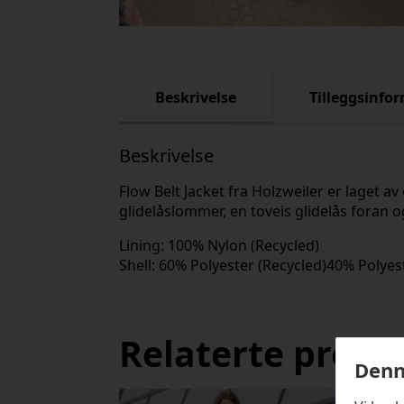
Beskrivelse
Tilleggsinfo
Beskrivelse
Flow Belt Jacket fra Holzweiler er laget a
glidelåslommer, en toveis glidelås foran og
Lining: 100% Nylon (Recycled)
Shell: 60% Polyester (Recycled)40% Polyes
Relaterte produ
Denn