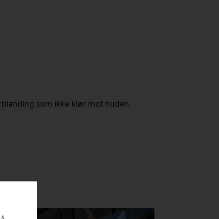
irblanding som ikke klør mot huden.