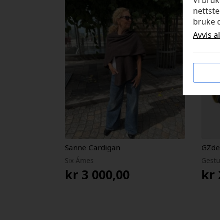
Vi bru
nettste
bruke d
Avvis a
Sanne Cardigan
GZde
Six Ámes
Gestu
kr
3 000,00
kr