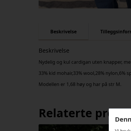
Beskrivelse
Tilleggsinfo
Beskrivelse
Nydelig og kul cardigan uten knapper, me
33% kid mohair,33% wool,28% nylon,6% s
Modellen er 1,68 høy og har på str M.
Relaterte produ
Denn