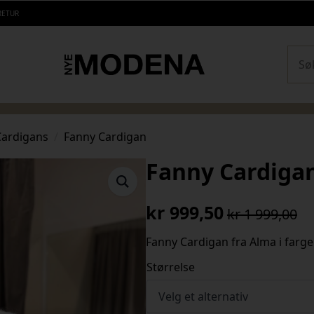
RETUR
Sear
Cardigans
Fanny Cardigan
Fanny Cardiga
kr
999,50
kr
1 999,00
Opprinnelig
Nåværende
pris
pris
Fanny Cardigan fra Alma i farge
var:
er:
Størrelse
kr 1
kr 999,50.
999,00.