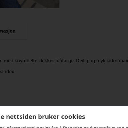
rmasjon
n med knytebelte i lekker blåfarge. Deilig og myk kidmoha
pandex
kter
e nettsiden bruker cookies