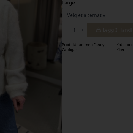
Farge
Fanny
Cardigan
Legg I Hand
antall
Produktnummer:
Fanny
Kategori
Cardigan
Klær