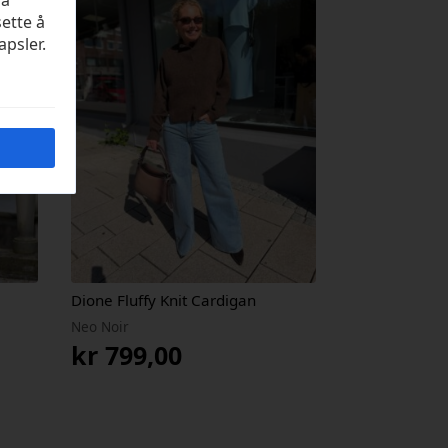
på
sette å
apsler.
Dione Fluffy Knit Cardigan
Neo Noir
kr
799,00