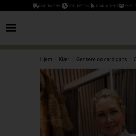
FAST FRAKT 99,-
RASK LEVERING
KLIKK OG HENT
ENKEL 
Hjem
Klær
Gensere og cardigans