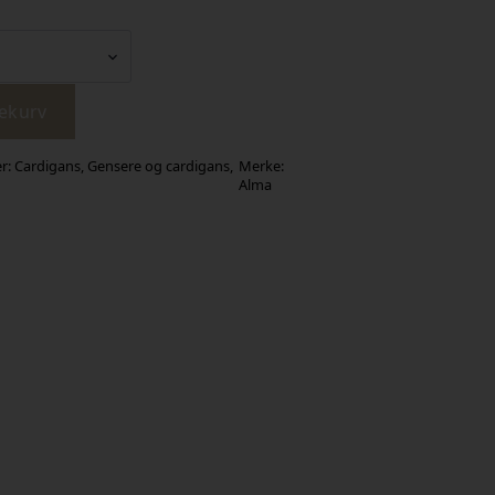
lekurv
er:
Cardigans
,
Gensere og cardigans
,
Merke:
Alma