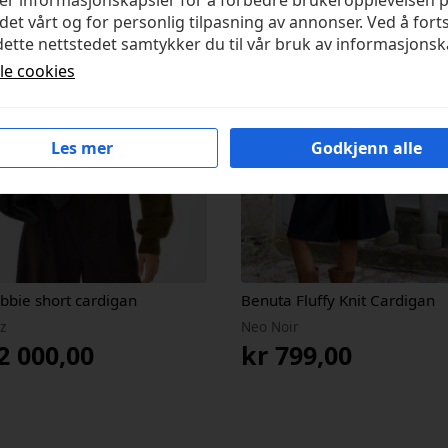
ker informasjonskapsler for å forbedre brukeropplevelsen 
det vårt og for personlig tilpasning av annonser. Ved å fort
ette nettstedet samtykker du til vår bruk av informasjonsk
lle cookies
Les mer
Godkjenn alle
bbie short cardigan
Benuta Fluffy Knit Cardigan
z
Neo Noir
2 000,00
kr
799,00