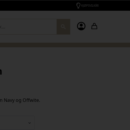
KJØPSVILKÅR
ch
n
n Navy og Offwite.