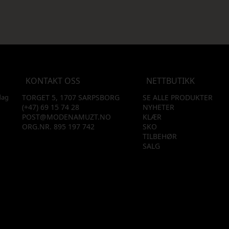
KONTAKT OSS
NETTBUTIKK
dag
TORGET 5, 1707 SARPSBORG
SE ALLE PRODUKTER
(+47) 69 15 74 28
NYHETER
POST@MODENAMUZT.NO
KLÆR
ORG.NR. 895 197 742
SKO
TILBEHØR
SALG