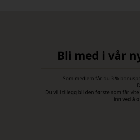
Bli med i vår 
Som medlem får du 3 % bonuspoeng
D
Du vil i tillegg bli den første som får 
inn ved å o