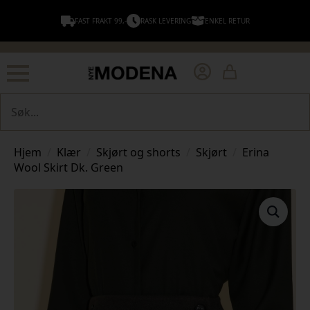
FAST FRAKT 99,-
RASK LEVERING
ENKEL RETUR
Søk
Hjem
Klær
Skjørt og shorts
Skjørt
Erina
Wool Skirt Dk. Green