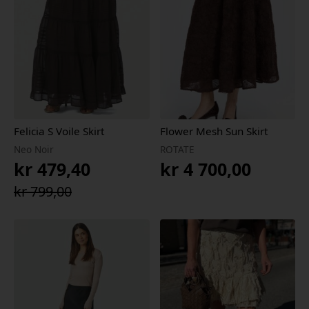
Felicia S Voile Skirt
Flower Mesh Sun Skirt
Neo Noir
ROTATE
kr
479,40
kr
4 700,00
Opprinnelig
Nåværende
kr
799,00
pris
pris
var:
er:
kr 799,00.
kr 479,40.