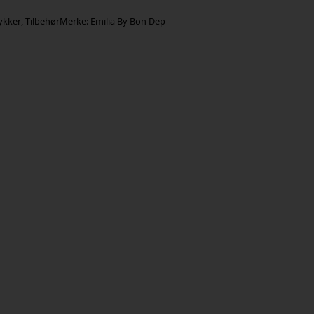
ykker
,
Tilbehør
Merke:
Emilia By Bon Dep