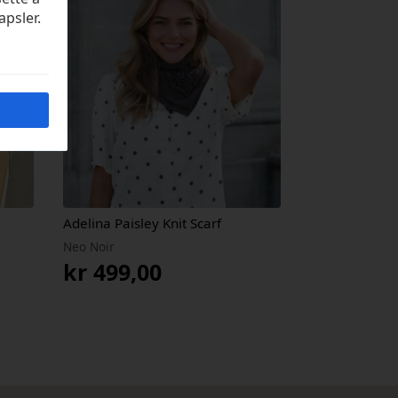
apsler.
Adelina Paisley Knit Scarf
Neo Noir
kr
499,00