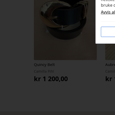
bruke d
Avvis a
Quincy Belt
Aubr
Camilla Pihl
Camil
kr
1 200,00
kr