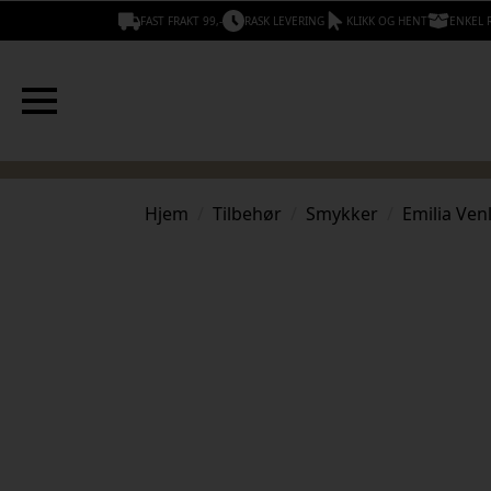
FAST FRAKT 99,-
RASK LEVERING
KLIKK OG HENT
ENKEL 
Hjem
Tilbehør
Smykker
Emilia Ven