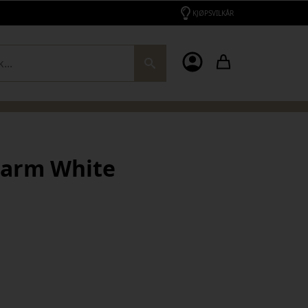
KJØPSVILKÅR
ch
harm White