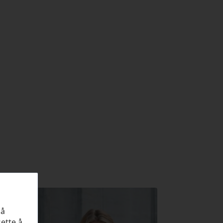
på
sette å