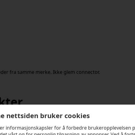
eder fra samme merke. Ikke glem connector.
kter
e nettsiden bruker cookies
ker informasjonskapsler for å forbedre brukeropplevelsen 
det vårt og for personlig tilpasning av annonser. Ved å fort