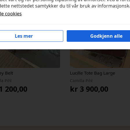
ette nettstedet samtykker du til vår bruk av informasjonsk
lle cookies
Les mer
Godkjenn alle
ey Belt
Lucille Tote Bag Large
la Pihl
Camilla Pihl
1 200,00
kr
3 900,00