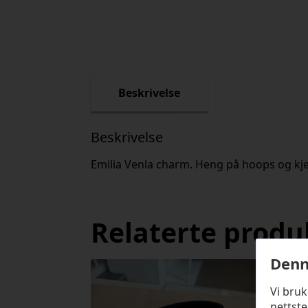
Beskrivelse
Beskrivelse
Emilia Venla charm. Heng på hoops og kj
Relaterte produ
Denn
Vi bru
nettste