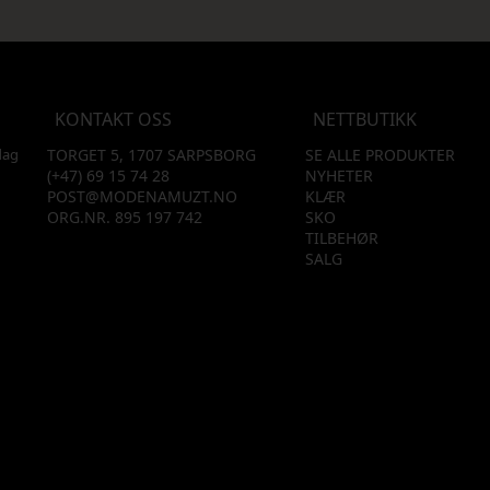
KONTAKT OSS
NETTBUTIKK
dag
TORGET 5, 1707 SARPSBORG
SE ALLE PRODUKTER
(+47) 69 15 74 28
NYHETER
POST@MODENAMUZT.NO
KLÆR
ORG.NR. 895 197 742
SKO
TILBEHØR
SALG