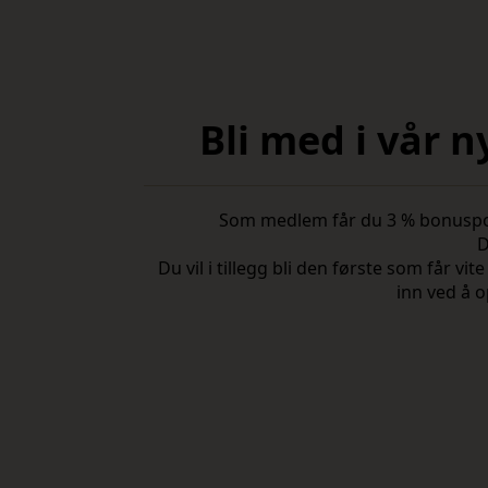
Bli med i vår 
Som medlem får du 3 % bonuspoeng
D
Du vil i tillegg bli den første som får 
inn ved å o