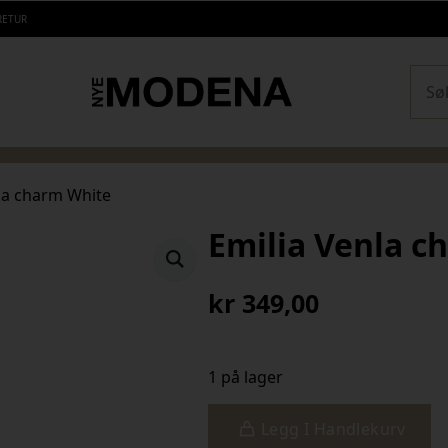
RETUR
Sear
la charm White
Emilia Venla c
kr
349,00
1 på lager
Legg I Handlekurv