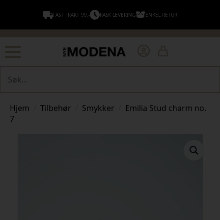
FAST FRAKT 99,-
RASK LEVERING
ENKEL RETUR
Søk
Hjem
Tilbehør
Smykker
Emilia Stud charm no.
7