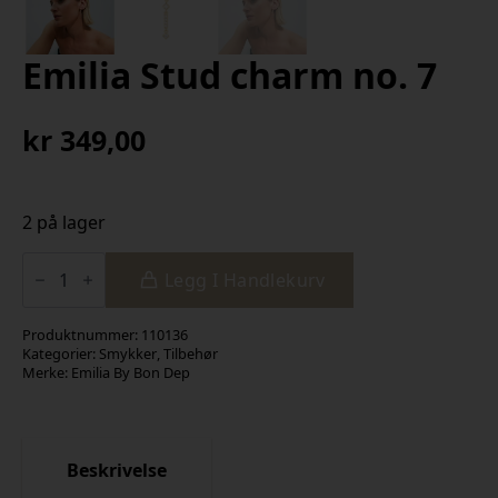
Emilia Stud charm no. 7
kr
349,00
2 på lager
Emilia
Stud
Legg I Handlekurv
charm
no.
7
Produktnummer:
110136
antall
Kategorier:
Smykker
,
Tilbehør
Merke:
Emilia By Bon Dep
Beskrivelse