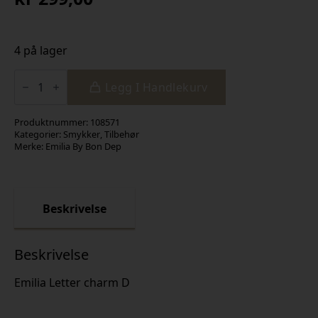
4 på lager
Emilia
Letter
Legg I Handlekurv
charm
D
antall
Produktnummer:
108571
Kategorier:
Smykker
,
Tilbehør
Merke:
Emilia By Bon Dep
Beskrivelse
Beskrivelse
Emilia Letter charm D