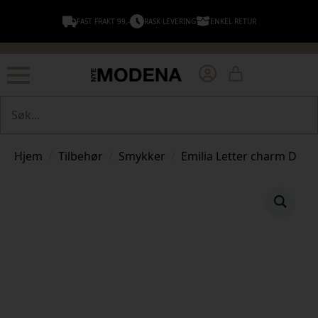
FAST FRAKT 99,-
RASK LEVERING
ENKEL RETUR
Søk
Hjem
Tilbehør
Smykker
Emilia Letter charm D