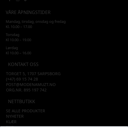
VÅRE ÅPNINGSTIDER
Mandag, tirsdag, onsdag og fredag
Kl. 10.00 – 17.00
Torsdag
Kl 10.00 – 19.00
Lørdag
Kl 10.00 – 16.00
KONTAKT OSS
TORGET 5, 1707 SARPSBORG
(+47) 69 15 74 28
POST@MODENAMUZT.NO
ORG.NR. 895 197 742
NETTBUTIKK
SE ALLE PRODUKTER
NYHETER
KLÆR
SKO