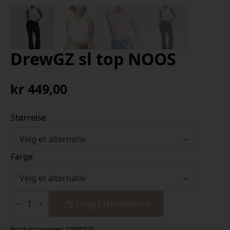
DrewGZ sl top NOOS
kr
449,00
Størrelse
Farge
DrewGZ
sl
Legg I Handlekurv
top
NOOS
antall
Produktnummer:
10905929