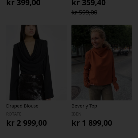
kr
399,00
kr
359,40
Opprinnelig
Nåværende
kr
599,00
pris
pris
var:
er:
kr 599,00.
kr 359,40.
Draped Blouse
Beverly Top
ROTATE
IBEN
kr
2 999,00
kr
1 899,00