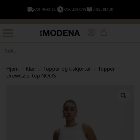
FAST FRAKT 99,-
RASK LEVERING
ENKEL RETUR
Søk
Hjem
Klær
Topper og t-skjorter
Topper
DrewGZ sl top NOOS