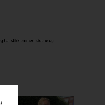
 og har stikklommer i sidene og
på