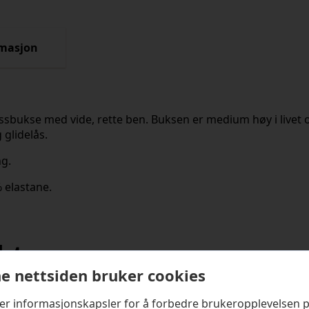
rmasjon
ressbukse med vide, rette ben. Buksen er medium høy i livet
glidelås.
g.
 elastane.
kter
e nettsiden bruker cookies
ker informasjonskapsler for å forbedre brukeropplevelsen 