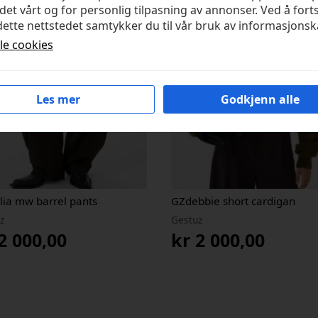
det vårt og for personlig tilpasning av annonser. Ved å fort
ette nettstedet samtykker du til vår bruk av informasjonsk
lle cookies
Les mer
Godkjenn alle
lia mw barrel pants
GZdebbie short cardigan
z
Gestuz
2 000,00
kr
2 000,00