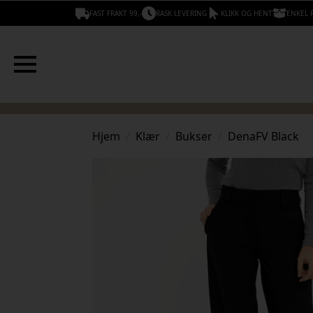
FAST FRAKT 99,-
RASK LEVERING
KLIKK OG HENT
ENKEL 
Hjem
Klær
Bukser
DenaFV Black