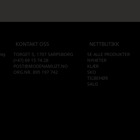
KONTAKT OSS
NETTBUTIKK
dag
TORGET 5, 1707 SARPSBORG
SE ALLE PRODUKTER
(+47) 69 15 74 28
NYHETER
POST@MODENAMUZT.NO
KLÆR
ORG.NR. 895 197 742
SKO
TILBEHØR
SALG