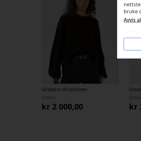
nettste
bruke d
Avvis a
GZalpha slit pullover
Gzcal
Gestuz
Gestu
kr
2 000,00
kr