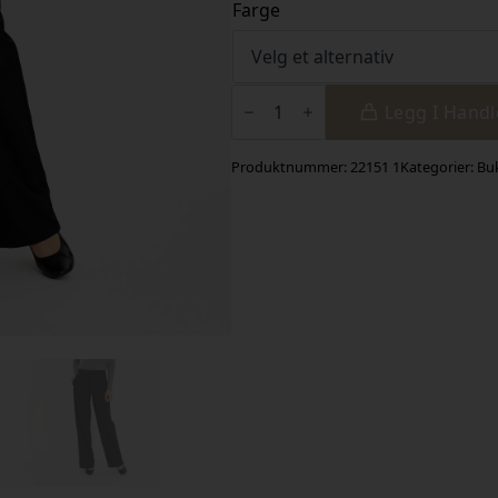
Farge
DenaFV
Black
Legg I Hand
antall
Produktnummer:
22151 1
Kategorier:
Bu