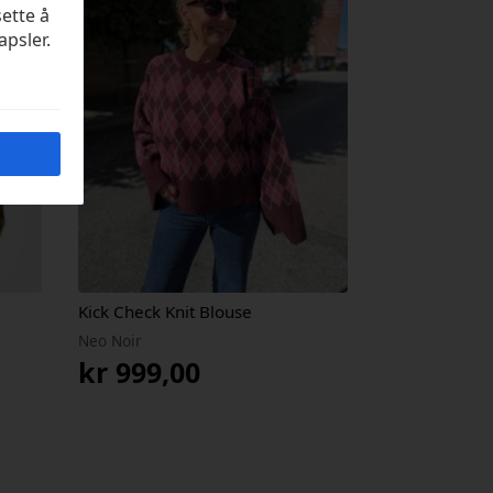
sette å
apsler.
Kick Check Knit Blouse
Neo Noir
kr
999,00