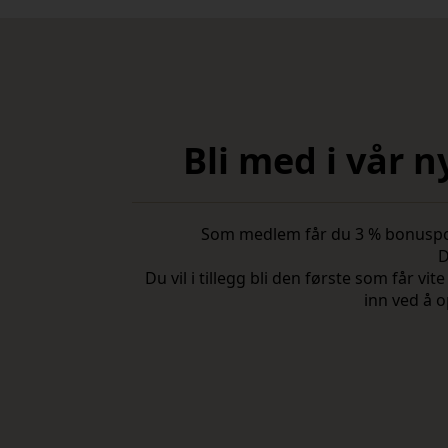
Bli med i vår 
Som medlem får du 3 % bonuspoeng
D
Du vil i tillegg bli den første som får 
inn ved å o