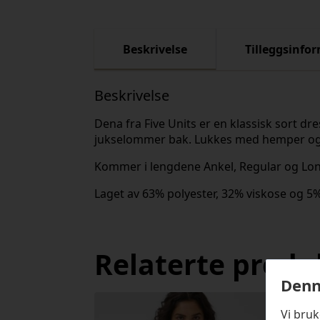
Beskrivelse
Tilleggsinfo
Beskrivelse
Dena fra Five Units er en klassisk sort d
jukselommer bak. Lukkes med hemper og 
Kommer i lengdene Ankel, Regular og Lon
Laget av 63% polyester, 32% viskose og 5%
Relaterte produ
Denn
Vi bru