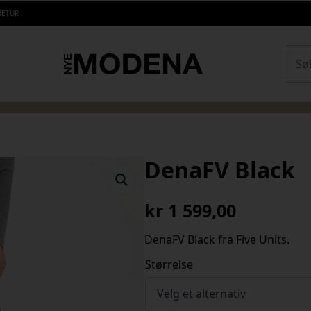
RETUR
Sear
DenaFV Black
kr
1 599,00
DenaFV Black fra Five Units.
Størrelse