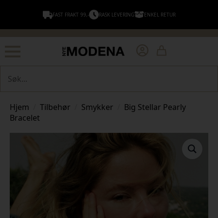
FAST FRAKT 99,-
RASK LEVERING
ENKEL RETUR
Søk
Hjem
Tilbehør
Smykker
Big Stellar Pearly
Bracelet